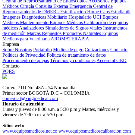
Central de Reprocesamiento de Endoscopios
Accesorios Equipos
Médicos
Cirugía
Consulta Externa
Emergencia
Central de
Reprocesamiento de DMER - Esterilización
Home Care/Estudiantil
Imagenes Diagnósticas
Mobiliario Hospitalario
UCI
Equipos
Médicos
Mantenimiento Equipos Médicos
Calibración de equipos
médicos
Analizadores
Simuladores de Signos vitales
Instrumentos
de medición
Marcas
Repuestos
Productos Naturales
Equipos
Medicos para Veterinaria
AROMATERAPIA
Empresa
Sobre Nosotros
Portafolio
Medios de pago
Cotizaciones
Contacto
Políticas de Privacidad
Política de tratamiento de datos
Procedimiento de quejas
Términos y condiciones
Acceso al GED
Contacto
PQRS
Carrera 71D No. 48A - 54 Normandía
Primer sector BOGOTÁ D.C – COLOMBIA
comercial@xingmedical.com
Horario de atención:
Lunes y jueves de 8:00 a.m. a 5:30 p.m y Martes, miércoles y
viernes: de 7:30 a.m. a 5:30 p.m
Sitios web:
www.equiposmedicos.net.co
www.equiposmedicoscalibracion.com