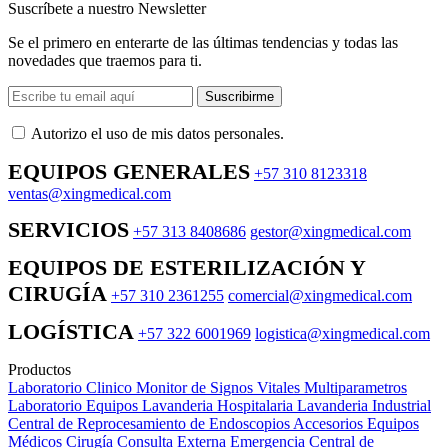
Suscríbete a nuestro Newsletter
Se el primero en enterarte de las últimas tendencias y todas las
novedades que traemos para ti.
Suscribirme
Autorizo ​​el uso de mis datos personales.
EQUIPOS GENERALES
+57 310 8123318
ventas@xingmedical.com
SERVICIOS
+57 313 8408686
gestor@xingmedical.com
EQUIPOS DE ESTERILIZACIÓN Y
CIRUGÍA
+57 310 2361255
comercial@xingmedical.com
LOGÍSTICA
+57 322 6001969
logistica@xingmedical.com
Productos
Laboratorio Clinico
Monitor de Signos Vitales Multiparametros
Laboratorio Equipos
Lavanderia Hospitalaria
Lavanderia Industrial
Central de Reprocesamiento de Endoscopios
Accesorios Equipos
Médicos
Cirugía
Consulta Externa
Emergencia
Central de