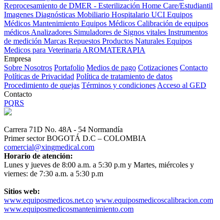
Reprocesamiento de DMER - Esterilización
Home Care/Estudiantil
Imagenes Diagnósticas
Mobiliario Hospitalario
UCI
Equipos
Médicos
Mantenimiento Equipos Médicos
Calibración de equipos
médicos
Analizadores
Simuladores de Signos vitales
Instrumentos
de medición
Marcas
Repuestos
Productos Naturales
Equipos
Medicos para Veterinaria
AROMATERAPIA
Empresa
Sobre Nosotros
Portafolio
Medios de pago
Cotizaciones
Contacto
Políticas de Privacidad
Política de tratamiento de datos
Procedimiento de quejas
Términos y condiciones
Acceso al GED
Contacto
PQRS
Carrera 71D No. 48A - 54 Normandía
Primer sector BOGOTÁ D.C – COLOMBIA
comercial@xingmedical.com
Horario de atención:
Lunes y jueves de 8:00 a.m. a 5:30 p.m y Martes, miércoles y
viernes: de 7:30 a.m. a 5:30 p.m
Sitios web:
www.equiposmedicos.net.co
www.equiposmedicoscalibracion.com
www.equiposmedicosmantenimiento.com