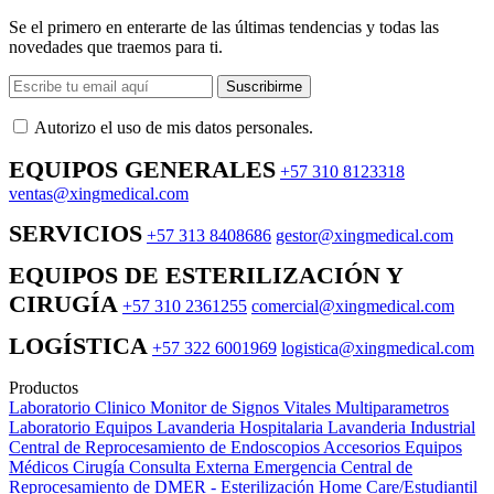
Se el primero en enterarte de las últimas tendencias y todas las
novedades que traemos para ti.
Suscribirme
Autorizo ​​el uso de mis datos personales.
EQUIPOS GENERALES
+57 310 8123318
ventas@xingmedical.com
SERVICIOS
+57 313 8408686
gestor@xingmedical.com
EQUIPOS DE ESTERILIZACIÓN Y
CIRUGÍA
+57 310 2361255
comercial@xingmedical.com
LOGÍSTICA
+57 322 6001969
logistica@xingmedical.com
Productos
Laboratorio Clinico
Monitor de Signos Vitales Multiparametros
Laboratorio Equipos
Lavanderia Hospitalaria
Lavanderia Industrial
Central de Reprocesamiento de Endoscopios
Accesorios Equipos
Médicos
Cirugía
Consulta Externa
Emergencia
Central de
Reprocesamiento de DMER - Esterilización
Home Care/Estudiantil