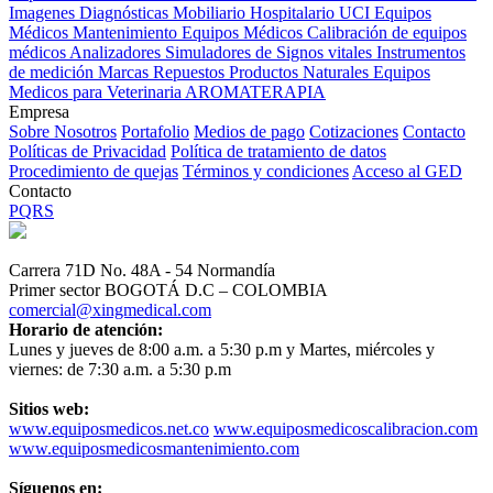
Imagenes Diagnósticas
Mobiliario Hospitalario
UCI
Equipos
Médicos
Mantenimiento Equipos Médicos
Calibración de equipos
médicos
Analizadores
Simuladores de Signos vitales
Instrumentos
de medición
Marcas
Repuestos
Productos Naturales
Equipos
Medicos para Veterinaria
AROMATERAPIA
Empresa
Sobre Nosotros
Portafolio
Medios de pago
Cotizaciones
Contacto
Políticas de Privacidad
Política de tratamiento de datos
Procedimiento de quejas
Términos y condiciones
Acceso al GED
Contacto
PQRS
Carrera 71D No. 48A - 54 Normandía
Primer sector BOGOTÁ D.C – COLOMBIA
comercial@xingmedical.com
Horario de atención:
Lunes y jueves de 8:00 a.m. a 5:30 p.m y Martes, miércoles y
viernes: de 7:30 a.m. a 5:30 p.m
Sitios web:
www.equiposmedicos.net.co
www.equiposmedicoscalibracion.com
www.equiposmedicosmantenimiento.com
Síguenos en: