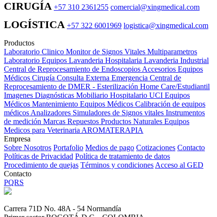
CIRUGÍA
+57 310 2361255
comercial@xingmedical.com
LOGÍSTICA
+57 322 6001969
logistica@xingmedical.com
Productos
Laboratorio Clinico
Monitor de Signos Vitales Multiparametros
Laboratorio Equipos
Lavanderia Hospitalaria
Lavanderia Industrial
Central de Reprocesamiento de Endoscopios
Accesorios Equipos
Médicos
Cirugía
Consulta Externa
Emergencia
Central de
Reprocesamiento de DMER - Esterilización
Home Care/Estudiantil
Imagenes Diagnósticas
Mobiliario Hospitalario
UCI
Equipos
Médicos
Mantenimiento Equipos Médicos
Calibración de equipos
médicos
Analizadores
Simuladores de Signos vitales
Instrumentos
de medición
Marcas
Repuestos
Productos Naturales
Equipos
Medicos para Veterinaria
AROMATERAPIA
Empresa
Sobre Nosotros
Portafolio
Medios de pago
Cotizaciones
Contacto
Políticas de Privacidad
Política de tratamiento de datos
Procedimiento de quejas
Términos y condiciones
Acceso al GED
Contacto
PQRS
Carrera 71D No. 48A - 54 Normandía