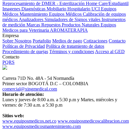
Reprocesamiento de DMER - Esterilización
Home Care/Estudiantil
Imagenes Diagnósticas
Mobiliario Hospitalario
UCI
Equipos
Médicos
Mantenimiento Equipos Médicos
Calibración de equipos
médicos
Analizadores
Simuladores de Signos vitales
Instrumentos
de medición
Marcas
Repuestos
Productos Naturales
Equipos
Medicos para Veterinaria
AROMATERAPIA
Empresa
Sobre Nosotros
Portafolio
Medios de pago
Cotizaciones
Contacto
Políticas de Privacidad
Política de tratamiento de datos
Procedimiento de quejas
Términos y condiciones
Acceso al GED
Contacto
PQRS
Carrera 71D No. 48A - 54 Normandía
Primer sector BOGOTÁ D.C – COLOMBIA
comercial@xingmedical.com
Horario de atención:
Lunes y jueves de 8:00 a.m. a 5:30 p.m y Martes, miércoles y
viernes: de 7:30 a.m. a 5:30 p.m
Sitios web:
www.equiposmedicos.net.co
www.equiposmedicoscalibracion.com
www.equiposmedicosmantenimiento.com