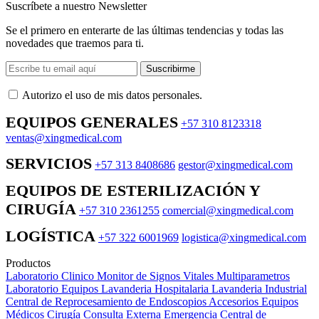
Suscríbete a nuestro Newsletter
Se el primero en enterarte de las últimas tendencias y todas las
novedades que traemos para ti.
Suscribirme
Autorizo ​​el uso de mis datos personales.
EQUIPOS GENERALES
+57 310 8123318
ventas@xingmedical.com
SERVICIOS
+57 313 8408686
gestor@xingmedical.com
EQUIPOS DE ESTERILIZACIÓN Y
CIRUGÍA
+57 310 2361255
comercial@xingmedical.com
LOGÍSTICA
+57 322 6001969
logistica@xingmedical.com
Productos
Laboratorio Clinico
Monitor de Signos Vitales Multiparametros
Laboratorio Equipos
Lavanderia Hospitalaria
Lavanderia Industrial
Central de Reprocesamiento de Endoscopios
Accesorios Equipos
Médicos
Cirugía
Consulta Externa
Emergencia
Central de