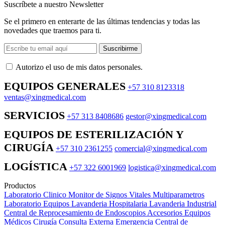
Suscríbete a nuestro Newsletter
Se el primero en enterarte de las últimas tendencias y todas las
novedades que traemos para ti.
Suscribirme
Autorizo ​​el uso de mis datos personales.
EQUIPOS GENERALES
+57 310 8123318
ventas@xingmedical.com
SERVICIOS
+57 313 8408686
gestor@xingmedical.com
EQUIPOS DE ESTERILIZACIÓN Y
CIRUGÍA
+57 310 2361255
comercial@xingmedical.com
LOGÍSTICA
+57 322 6001969
logistica@xingmedical.com
Productos
Laboratorio Clinico
Monitor de Signos Vitales Multiparametros
Laboratorio Equipos
Lavanderia Hospitalaria
Lavanderia Industrial
Central de Reprocesamiento de Endoscopios
Accesorios Equipos
Médicos
Cirugía
Consulta Externa
Emergencia
Central de