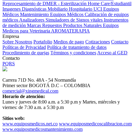
Reprocesamiento de DMER - Esterilización
Home Care/Estudiantil
Imagenes Diagnósticas
Mobiliario Hospitalario
UCI
Equipos
Médicos
Mantenimiento Equipos Médicos
Calibración de equipos
médicos
Analizadores
Simuladores de Signos vitales
Instrumentos
de medición
Marcas
Repuestos
Productos Naturales
Equipos
Medicos para Veterinaria
AROMATERAPIA
Empresa
Sobre Nosotros
Portafolio
Medios de pago
Cotizaciones
Contacto
Políticas de Privacidad
Política de tratamiento de datos
Procedimiento de quejas
Términos y condiciones
Acceso al GED
Contacto
PQRS
Carrera 71D No. 48A - 54 Normandía
Primer sector BOGOTÁ D.C – COLOMBIA
comercial@xingmedical.com
Horario de atención:
Lunes y jueves de 8:00 a.m. a 5:30 p.m y Martes, miércoles y
viernes: de 7:30 a.m. a 5:30 p.m
Sitios web:
www.equiposmedicos.net.co
www.equiposmedicoscalibracion.com
www.equiposmedicosmantenimiento.com