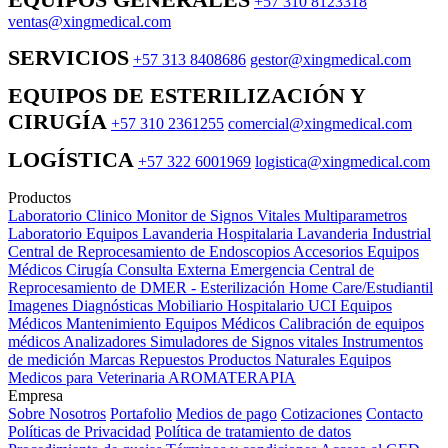
+57 310 8123318
ventas@xingmedical.com
SERVICIOS
+57 313 8408686
gestor@xingmedical.com
EQUIPOS DE ESTERILIZACIÓN Y
CIRUGÍA
+57 310 2361255
comercial@xingmedical.com
LOGÍSTICA
+57 322 6001969
logistica@xingmedical.com
Productos
Laboratorio Clinico
Monitor de Signos Vitales Multiparametros
Laboratorio Equipos
Lavanderia Hospitalaria
Lavanderia Industrial
Central de Reprocesamiento de Endoscopios
Accesorios Equipos
Médicos
Cirugía
Consulta Externa
Emergencia
Central de
Reprocesamiento de DMER - Esterilización
Home Care/Estudiantil
Imagenes Diagnósticas
Mobiliario Hospitalario
UCI
Equipos
Médicos
Mantenimiento Equipos Médicos
Calibración de equipos
médicos
Analizadores
Simuladores de Signos vitales
Instrumentos
de medición
Marcas
Repuestos
Productos Naturales
Equipos
Medicos para Veterinaria
AROMATERAPIA
Empresa
Sobre Nosotros
Portafolio
Medios de pago
Cotizaciones
Contacto
Políticas de Privacidad
Política de tratamiento de datos