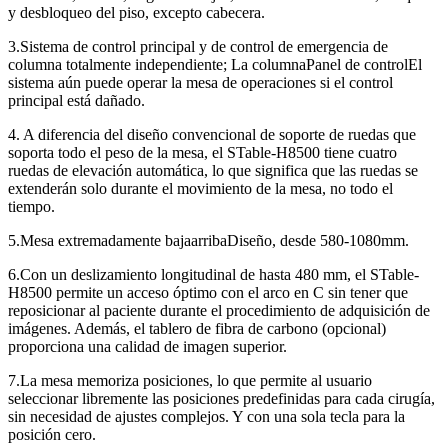
y desbloqueo del piso, excepto cabecera.
3.Sistema de control principal y de control de emergencia de
columna totalmente independiente; La columnaPanel de controlEl
sistema aún puede operar la mesa de operaciones si el control
principal está dañado.
4. A diferencia del diseño convencional de soporte de ruedas que
soporta todo el peso de la mesa, el STable-H8500 tiene cuatro
ruedas de elevaci
ó
n autom
á
tica, lo que significa que las ruedas se
extender
á
n solo durante el movimiento de la mesa, no todo el
tiempo.
5.Mesa extremadamente bajaarribaDiseño, desde 580-1080mm.
6.Con un deslizamiento longitudinal de hasta 480 mm, el STable-
H8500 permite un acceso óptimo con el arco en C sin tener que
reposicionar al paciente durante el procedimiento de adquisición de
imágenes. Además, el tablero de fibra de carbono (opcional)
proporciona una calidad de imagen superior.
7.La mesa memoriza posiciones, lo que permite al usuario
seleccionar libremente las posiciones predefinidas para cada cirugía,
sin necesidad de ajustes complejos. Y con una sola tecla para la
posición cero.