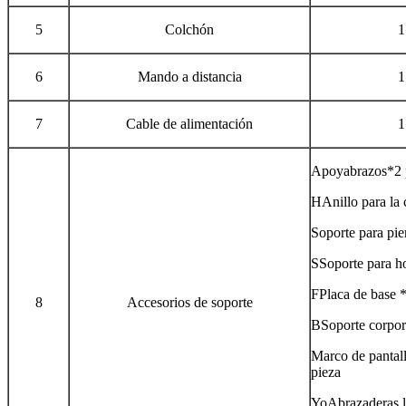
5
Colchón
1
6
Mando a distancia
1
7
Cable de alimentación
1
Apoyabrazos*2 
HAnillo para la 
Soporte para pie
SSoporte para h
FPlaca de base *
8
Accesorios de soporte
BSoporte corpor
Marco de pantall
pieza
YoAbrazaderas l