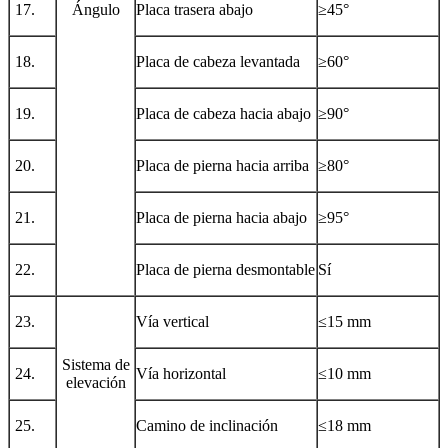
17.
Ángulo
Placa trasera abajo
≥
45°
18.
Placa de cabeza levantada
≥60
°
19.
Placa de cabeza hacia abajo
≥
90°
20.
Placa de pierna hacia arriba
≥
80°
21.
Placa de pierna hacia abajo
≥
95°
22.
Placa de pierna desmontable
Sí
23.
Vía vertical
≤15 mm
Sistema de
24.
Vía horizontal
≤10 mm
elevación
25.
Camino de inclinación
≤18 mm