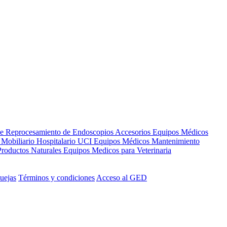
de Reprocesamiento de Endoscopios
Accesorios Equipos Médicos
s
Mobiliario Hospitalario
UCI
Equipos Médicos
Mantenimiento
Productos Naturales
Equipos Medicos para Veterinaria
uejas
Términos y condiciones
Acceso al GED