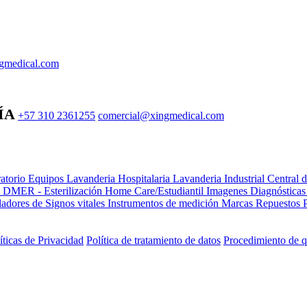
gmedical.com
ÍA
+57 310 2361255
comercial@xingmedical.com
atorio Equipos
Lavanderia Hospitalaria
Lavanderia Industrial
Central 
e DMER - Esterilización
Home Care/Estudiantil
Imagenes Diagnóstica
adores de Signos vitales
Instrumentos de medición
Marcas
Repuestos
íticas de Privacidad
Política de tratamiento de datos
Procedimiento de q