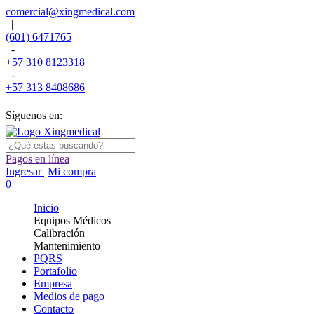
comercial@xingmedical.com
|
(601) 6471765
-
+57 310 8123318
-
+57 313 8408686
Síguenos en:
Pagos en línea
Ingresar
Mi compra
0
Inicio
Equipos Médicos
Calibración
Mantenimiento
PQRS
Portafolio
Empresa
Medios de pago
Contacto