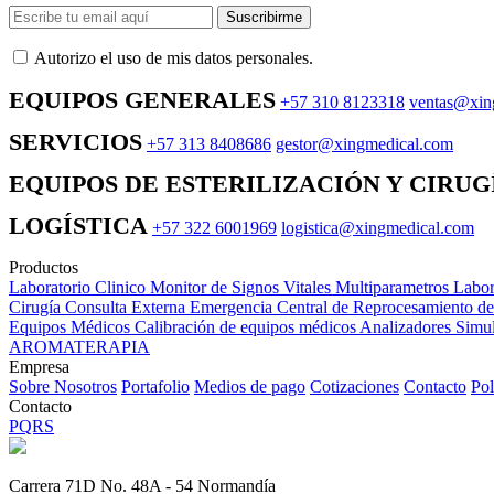
Suscribirme
Autorizo ​​el uso de mis datos personales.
EQUIPOS GENERALES
+57 310 8123318
ventas@xin
SERVICIOS
+57 313 8408686
gestor@xingmedical.com
EQUIPOS DE ESTERILIZACIÓN Y CIRUG
LOGÍSTICA
+57 322 6001969
logistica@xingmedical.com
Productos
Laboratorio Clinico
Monitor de Signos Vitales Multiparametros
Labor
Cirugía
Consulta Externa
Emergencia
Central de Reprocesamiento d
Equipos Médicos
Calibración de equipos médicos
Analizadores
Simul
AROMATERAPIA
Empresa
Sobre Nosotros
Portafolio
Medios de pago
Cotizaciones
Contacto
Pol
Contacto
PQRS
Carrera 71D No. 48A - 54 Normandía