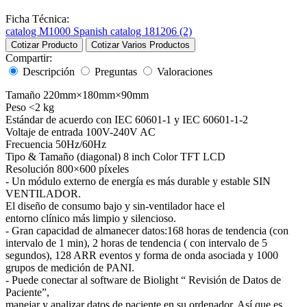
Ficha Técnica:
catalog M1000 Spanish catalog 181206 (2)
Cotizar Producto
Cotizar Varios Productos
Compartir:
Descripción
Preguntas
Valoraciones
Tamaño 220mm×180mm×90mm
Peso <2 kg
Estándar de acuerdo con IEC 60601-1 y IEC 60601-1-2
Voltaje de entrada 100V-240V AC
Frecuencia 50Hz/60Hz
Tipo & Tamaño (diagonal) 8 inch Color TFT LCD
Resolución 800×600 píxeles
- Un módulo externo de energía es más durable y estable SIN
VENTILADOR.
El diseño de consumo bajo y sin-ventilador hace el
entorno clínico más limpio y silencioso.
- Gran capacidad de almanecer datos:168 horas de tendencia (con
intervalo de 1 min), 2 horas de tendencia ( con intervalo de 5
segundos), 128 ARR eventos y forma de onda asociada y 1000
grupos de medición de PANI.
- Puede conectar al software de Biolight “ Revisión de Datos de
Paciente”,
manejar y analizar datos de paciente en su ordenador. Así que es