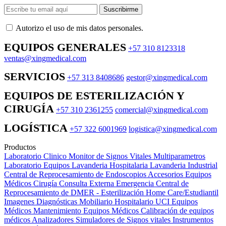
Suscribirme
Autorizo ​​el uso de mis datos personales.
EQUIPOS GENERALES
+57 310 8123318
ventas@xingmedical.com
SERVICIOS
+57 313 8408686
gestor@xingmedical.com
EQUIPOS DE ESTERILIZACIÓN Y
CIRUGÍA
+57 310 2361255
comercial@xingmedical.com
LOGÍSTICA
+57 322 6001969
logistica@xingmedical.com
Productos
Laboratorio Clinico
Monitor de Signos Vitales Multiparametros
Laboratorio Equipos
Lavanderia Hospitalaria
Lavanderia Industrial
Central de Reprocesamiento de Endoscopios
Accesorios Equipos
Médicos
Cirugía
Consulta Externa
Emergencia
Central de
Reprocesamiento de DMER - Esterilización
Home Care/Estudiantil
Imagenes Diagnósticas
Mobiliario Hospitalario
UCI
Equipos
Médicos
Mantenimiento Equipos Médicos
Calibración de equipos
médicos
Analizadores
Simuladores de Signos vitales
Instrumentos