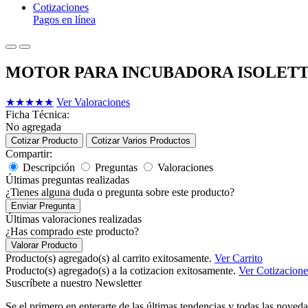
Cotizaciones
Pagos en línea
MOTOR PARA INCUBADORA ISOLETTE
★
★
★
★
★
Ver Valoraciones
Ficha Técnica:
No agregada
Cotizar Producto
Cotizar Varios Productos
Compartir:
Descripción
Preguntas
Valoraciones
Últimas preguntas realizadas
¿Tienes alguna duda o pregunta sobre este producto?
Enviar Pregunta
Últimas valoraciones realizadas
¿Has comprado este producto?
Valorar Producto
Producto(s) agregado(s) al carrito exitosamente.
Ver Carrito
Producto(s) agregado(s) a la cotizacion exitosamente.
Ver Cotizacione
Suscríbete a nuestro Newsletter
Se el primero en enterarte de las últimas tendencias y todas las noveda