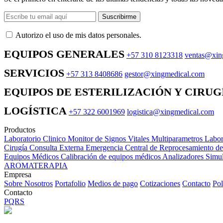
Suscribirme
Autorizo ​​el uso de mis datos personales.
EQUIPOS GENERALES
+57 310 8123318
ventas@xin
SERVICIOS
+57 313 8408686
gestor@xingmedical.com
EQUIPOS DE ESTERILIZACIÓN Y CIRUG
LOGÍSTICA
+57 322 6001969
logistica@xingmedical.com
Productos
Laboratorio Clinico
Monitor de Signos Vitales Multiparametros
Labor
Cirugía
Consulta Externa
Emergencia
Central de Reprocesamiento d
Equipos Médicos
Calibración de equipos médicos
Analizadores
Simul
AROMATERAPIA
Empresa
Sobre Nosotros
Portafolio
Medios de pago
Cotizaciones
Contacto
Pol
Contacto
PQRS