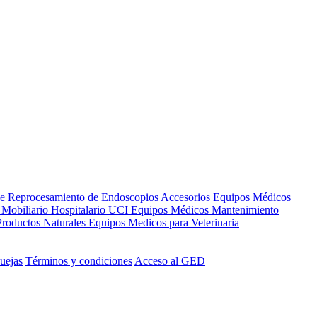
de Reprocesamiento de Endoscopios
Accesorios Equipos Médicos
s
Mobiliario Hospitalario
UCI
Equipos Médicos
Mantenimiento
Productos Naturales
Equipos Medicos para Veterinaria
uejas
Términos y condiciones
Acceso al GED