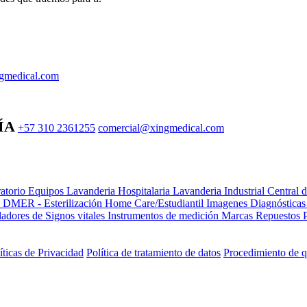
gmedical.com
ÍA
+57 310 2361255
comercial@xingmedical.com
atorio Equipos
Lavanderia Hospitalaria
Lavanderia Industrial
Central 
e DMER - Esterilización
Home Care/Estudiantil
Imagenes Diagnóstica
adores de Signos vitales
Instrumentos de medición
Marcas
Repuestos
íticas de Privacidad
Política de tratamiento de datos
Procedimiento de q