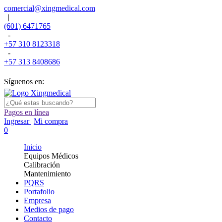
comercial@xingmedical.com
|
(601) 6471765
-
+57 310 8123318
-
+57 313 8408686
Síguenos en:
Pagos en línea
Ingresar
Mi compra
0
Inicio
Equipos Médicos
Calibración
Mantenimiento
PQRS
Portafolio
Empresa
Medios de pago
Contacto