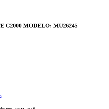
 C2000 MODELO: MU26245
s
des que traemos para ti.