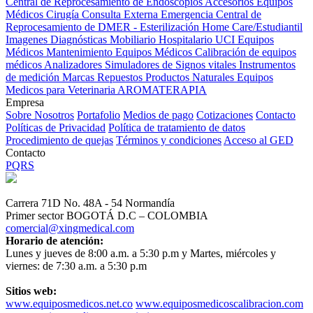
Central de Reprocesamiento de Endoscopios
Accesorios Equipos
Médicos
Cirugía
Consulta Externa
Emergencia
Central de
Reprocesamiento de DMER - Esterilización
Home Care/Estudiantil
Imagenes Diagnósticas
Mobiliario Hospitalario
UCI
Equipos
Médicos
Mantenimiento Equipos Médicos
Calibración de equipos
médicos
Analizadores
Simuladores de Signos vitales
Instrumentos
de medición
Marcas
Repuestos
Productos Naturales
Equipos
Medicos para Veterinaria
AROMATERAPIA
Empresa
Sobre Nosotros
Portafolio
Medios de pago
Cotizaciones
Contacto
Políticas de Privacidad
Política de tratamiento de datos
Procedimiento de quejas
Términos y condiciones
Acceso al GED
Contacto
PQRS
Carrera 71D No. 48A - 54 Normandía
Primer sector BOGOTÁ D.C – COLOMBIA
comercial@xingmedical.com
Horario de atención:
Lunes y jueves de 8:00 a.m. a 5:30 p.m y Martes, miércoles y
viernes: de 7:30 a.m. a 5:30 p.m
Sitios web:
www.equiposmedicos.net.co
www.equiposmedicoscalibracion.com