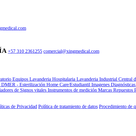
gmedical.com
ÍA
+57 310 2361255
comercial@xingmedical.com
atorio Equipos
Lavanderia Hospitalaria
Lavanderia Industrial
Central 
e DMER - Esterilización
Home Care/Estudiantil
Imagenes Diagnóstica
adores de Signos vitales
Instrumentos de medición
Marcas
Repuestos
íticas de Privacidad
Política de tratamiento de datos
Procedimiento de q