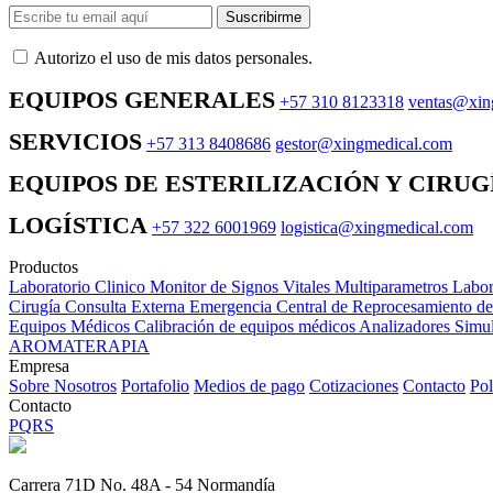
Suscribirme
Autorizo ​​el uso de mis datos personales.
EQUIPOS GENERALES
+57 310 8123318
ventas@xin
SERVICIOS
+57 313 8408686
gestor@xingmedical.com
EQUIPOS DE ESTERILIZACIÓN Y CIRUG
LOGÍSTICA
+57 322 6001969
logistica@xingmedical.com
Productos
Laboratorio Clinico
Monitor de Signos Vitales Multiparametros
Labor
Cirugía
Consulta Externa
Emergencia
Central de Reprocesamiento d
Equipos Médicos
Calibración de equipos médicos
Analizadores
Simul
AROMATERAPIA
Empresa
Sobre Nosotros
Portafolio
Medios de pago
Cotizaciones
Contacto
Pol
Contacto
PQRS
Carrera 71D No. 48A - 54 Normandía