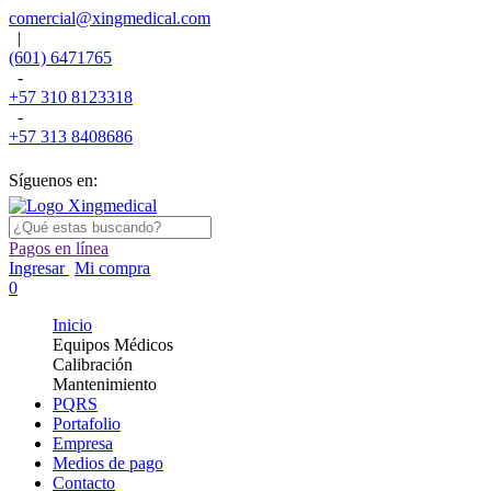
comercial@xingmedical.com
|
(601) 6471765
-
+57 310 8123318
-
+57 313 8408686
Síguenos en:
Pagos en línea
Ingresar
Mi compra
0
Inicio
Equipos Médicos
Calibración
Mantenimiento
PQRS
Portafolio
Empresa
Medios de pago
Contacto