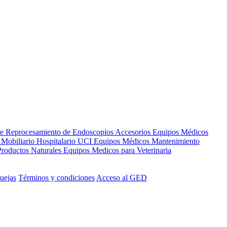
de Reprocesamiento de Endoscopios
Accesorios Equipos Médicos
s
Mobiliario Hospitalario
UCI
Equipos Médicos
Mantenimiento
Productos Naturales
Equipos Medicos para Veterinaria
uejas
Términos y condiciones
Acceso al GED