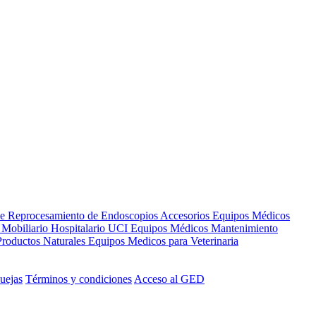
de Reprocesamiento de Endoscopios
Accesorios Equipos Médicos
s
Mobiliario Hospitalario
UCI
Equipos Médicos
Mantenimiento
Productos Naturales
Equipos Medicos para Veterinaria
uejas
Términos y condiciones
Acceso al GED