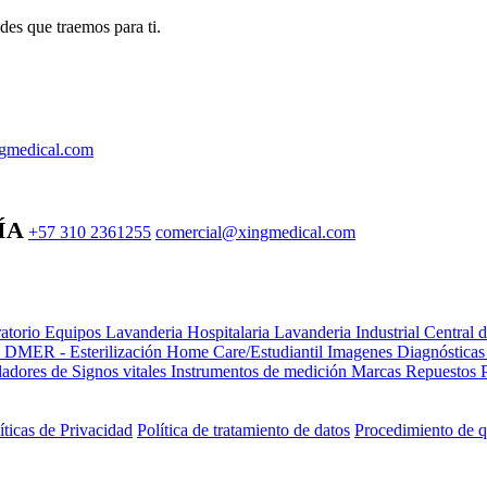
des que traemos para ti.
gmedical.com
ÍA
+57 310 2361255
comercial@xingmedical.com
atorio Equipos
Lavanderia Hospitalaria
Lavanderia Industrial
Central 
e DMER - Esterilización
Home Care/Estudiantil
Imagenes Diagnóstica
adores de Signos vitales
Instrumentos de medición
Marcas
Repuestos
íticas de Privacidad
Política de tratamiento de datos
Procedimiento de q