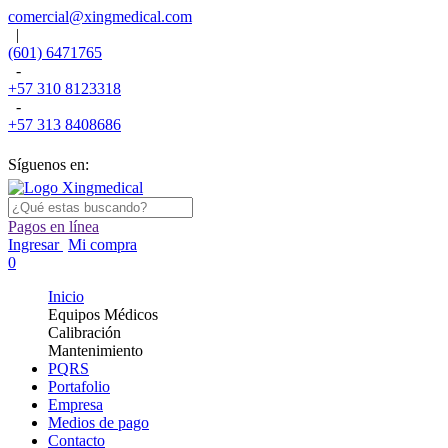
comercial@xingmedical.com
|
(601) 6471765
-
+57 310 8123318
-
+57 313 8408686
Síguenos en:
Pagos en línea
Ingresar
Mi compra
0
Inicio
Equipos Médicos
Calibración
Mantenimiento
PQRS
Portafolio
Empresa
Medios de pago
Contacto