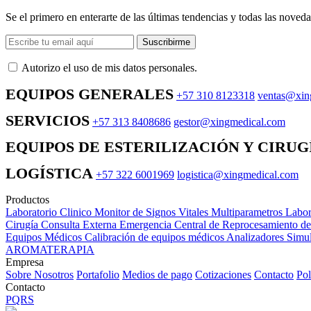
Se el primero en enterarte de las últimas tendencias y todas las noveda
Suscribirme
Autorizo ​​el uso de mis datos personales.
EQUIPOS GENERALES
+57 310 8123318
ventas@xin
SERVICIOS
+57 313 8408686
gestor@xingmedical.com
EQUIPOS DE ESTERILIZACIÓN Y CIRUG
LOGÍSTICA
+57 322 6001969
logistica@xingmedical.com
Productos
Laboratorio Clinico
Monitor de Signos Vitales Multiparametros
Labor
Cirugía
Consulta Externa
Emergencia
Central de Reprocesamiento d
Equipos Médicos
Calibración de equipos médicos
Analizadores
Simul
AROMATERAPIA
Empresa
Sobre Nosotros
Portafolio
Medios de pago
Cotizaciones
Contacto
Pol
Contacto
PQRS