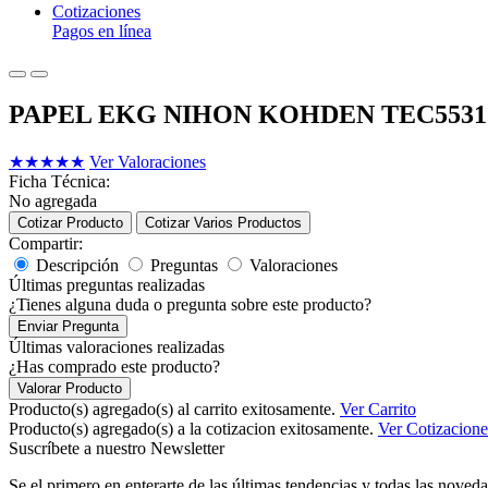
Cotizaciones
Pagos en línea
PAPEL EKG NIHON KOHDEN TEC5531
★
★
★
★
★
Ver Valoraciones
Ficha Técnica:
No agregada
Cotizar Producto
Cotizar Varios Productos
Compartir:
Descripción
Preguntas
Valoraciones
Últimas preguntas realizadas
¿Tienes alguna duda o pregunta sobre este producto?
Enviar Pregunta
Últimas valoraciones realizadas
¿Has comprado este producto?
Valorar Producto
Producto(s) agregado(s) al carrito exitosamente.
Ver Carrito
Producto(s) agregado(s) a la cotizacion exitosamente.
Ver Cotizacione
Suscríbete a nuestro Newsletter
Se el primero en enterarte de las últimas tendencias y todas las noveda