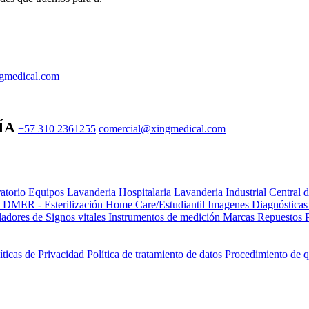
gmedical.com
ÍA
+57 310 2361255
comercial@xingmedical.com
atorio Equipos
Lavanderia Hospitalaria
Lavanderia Industrial
Central 
e DMER - Esterilización
Home Care/Estudiantil
Imagenes Diagnóstica
adores de Signos vitales
Instrumentos de medición
Marcas
Repuestos
íticas de Privacidad
Política de tratamiento de datos
Procedimiento de q