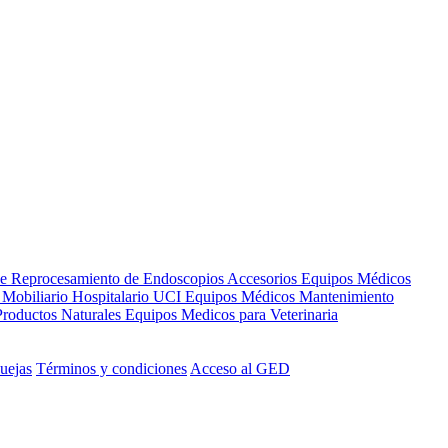
de Reprocesamiento de Endoscopios
Accesorios Equipos Médicos
s
Mobiliario Hospitalario
UCI
Equipos Médicos
Mantenimiento
Productos Naturales
Equipos Medicos para Veterinaria
uejas
Términos y condiciones
Acceso al GED