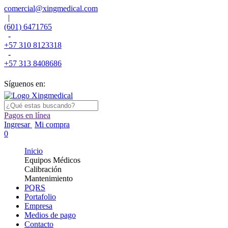
comercial@xingmedical.com
|
(601) 6471765
-
+57 310 8123318
-
+57 313 8408686
Síguenos en:
Pagos en línea
Ingresar
Mi compra
0
Inicio
Equipos Médicos
Calibración
Mantenimiento
PQRS
Portafolio
Empresa
Medios de pago
Contacto