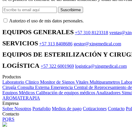
Suscribirme
Autorizo ​​el uso de mis datos personales.
EQUIPOS GENERALES
+57 310 8123318
ventas@xin
SERVICIOS
+57 313 8408686
gestor@xingmedical.com
EQUIPOS DE ESTERILIZACIÓN Y CIRUG
LOGÍSTICA
+57 322 6001969
logistica@xingmedical.com
Productos
Laboratorio Clinico
Monitor de Signos Vitales Multiparametros
Labor
Cirugía
Consulta Externa
Emergencia
Central de Reprocesamiento d
Equipos Médicos
Calibración de equipos médicos
Analizadores
Simul
AROMATERAPIA
Empresa
Sobre Nosotros
Portafolio
Medios de pago
Cotizaciones
Contacto
Pol
Contacto
PQRS