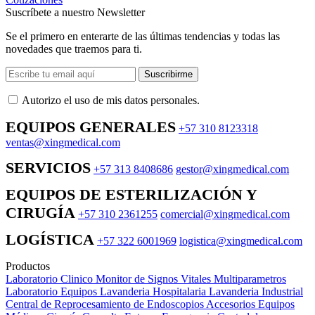
Suscríbete a nuestro Newsletter
Se el primero en enterarte de las últimas tendencias y todas las
novedades que traemos para ti.
Suscribirme
Autorizo ​​el uso de mis datos personales.
EQUIPOS GENERALES
+57 310 8123318
ventas@xingmedical.com
SERVICIOS
+57 313 8408686
gestor@xingmedical.com
EQUIPOS DE ESTERILIZACIÓN Y
CIRUGÍA
+57 310 2361255
comercial@xingmedical.com
LOGÍSTICA
+57 322 6001969
logistica@xingmedical.com
Productos
Laboratorio Clinico
Monitor de Signos Vitales Multiparametros
Laboratorio Equipos
Lavanderia Hospitalaria
Lavanderia Industrial
Central de Reprocesamiento de Endoscopios
Accesorios Equipos