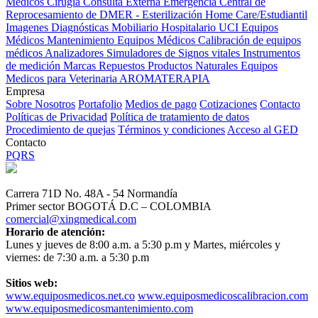
Médicos
Cirugía
Consulta Externa
Emergencia
Central de
Reprocesamiento de DMER - Esterilización
Home Care/Estudiantil
Imagenes Diagnósticas
Mobiliario Hospitalario
UCI
Equipos
Médicos
Mantenimiento Equipos Médicos
Calibración de equipos
médicos
Analizadores
Simuladores de Signos vitales
Instrumentos
de medición
Marcas
Repuestos
Productos Naturales
Equipos
Medicos para Veterinaria
AROMATERAPIA
Empresa
Sobre Nosotros
Portafolio
Medios de pago
Cotizaciones
Contacto
Políticas de Privacidad
Política de tratamiento de datos
Procedimiento de quejas
Términos y condiciones
Acceso al GED
Contacto
PQRS
Carrera 71D No. 48A - 54 Normandía
Primer sector BOGOTÁ D.C – COLOMBIA
comercial@xingmedical.com
Horario de atención:
Lunes y jueves de 8:00 a.m. a 5:30 p.m y Martes, miércoles y
viernes: de 7:30 a.m. a 5:30 p.m
Sitios web:
www.equiposmedicos.net.co
www.equiposmedicoscalibracion.com
www.equiposmedicosmantenimiento.com