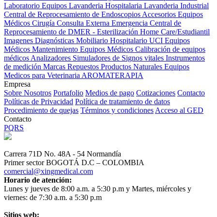
Laboratorio Equipos
Lavanderia Hospitalaria
Lavanderia Industrial
Central de Reprocesamiento de Endoscopios
Accesorios Equipos
Médicos
Cirugía
Consulta Externa
Emergencia
Central de
Reprocesamiento de DMER - Esterilización
Home Care/Estudiantil
Imagenes Diagnósticas
Mobiliario Hospitalario
UCI
Equipos
Médicos
Mantenimiento Equipos Médicos
Calibración de equipos
médicos
Analizadores
Simuladores de Signos vitales
Instrumentos
de medición
Marcas
Repuestos
Productos Naturales
Equipos
Medicos para Veterinaria
AROMATERAPIA
Empresa
Sobre Nosotros
Portafolio
Medios de pago
Cotizaciones
Contacto
Políticas de Privacidad
Política de tratamiento de datos
Procedimiento de quejas
Términos y condiciones
Acceso al GED
Contacto
PQRS
Carrera 71D No. 48A - 54 Normandía
Primer sector BOGOTÁ D.C – COLOMBIA
comercial@xingmedical.com
Horario de atención:
Lunes y jueves de 8:00 a.m. a 5:30 p.m y Martes, miércoles y
viernes: de 7:30 a.m. a 5:30 p.m
Sitios web: