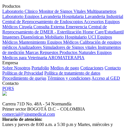
Productos
Laboratorio Clinico
Monitor de Signos Vitales Multiparametros
Laboratorio Equipos
Lavanderia Hospitalaria
Lavanderia Industrial
Central de Reprocesamiento de Endoscopios
Accesorios Equipos
Médicos
Cirugía
Consulta Externa
Emergencia
Central de
Reprocesamiento de DMER - Esterilización
Home Care/Estudiantil
Imagenes Diagnósticas
Mobiliario Hospitalario
UCI
Equipos
Médicos
Mantenimiento Equipos Médicos
Calibración de equipos
médicos
Analizadores
Simuladores de Signos vitales
Instrumentos
de medición
Marcas
Repuestos
Productos Naturales
Equipos
Medicos para Veterinaria
AROMATERAPIA
Empresa
Sobre Nosotros
Portafolio
Medios de pago
Cotizaciones
Contacto
Políticas de Privacidad
Política de tratamiento de datos
Procedimiento de quejas
Términos y condiciones
Acceso al GED
Contacto
PQRS
Carrera 71D No. 48A - 54 Normandía
Primer sector BOGOTÁ D.C – COLOMBIA
comercial@xingmedical.com
Horario de atención:
Lunes y jueves de 8:00 a.m. a 5:30 p.m y Martes, miércoles y