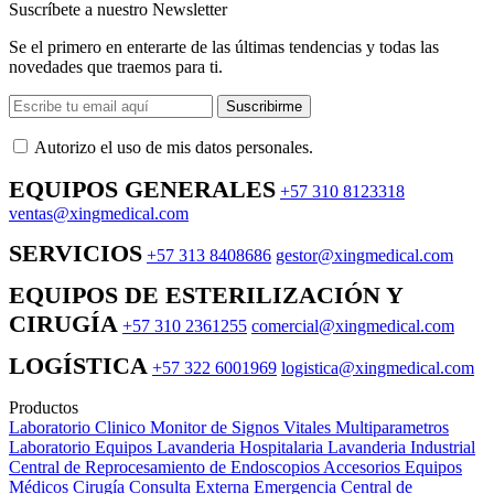
Suscríbete a nuestro Newsletter
Se el primero en enterarte de las últimas tendencias y todas las
novedades que traemos para ti.
Suscribirme
Autorizo ​​el uso de mis datos personales.
EQUIPOS GENERALES
+57 310 8123318
ventas@xingmedical.com
SERVICIOS
+57 313 8408686
gestor@xingmedical.com
EQUIPOS DE ESTERILIZACIÓN Y
CIRUGÍA
+57 310 2361255
comercial@xingmedical.com
LOGÍSTICA
+57 322 6001969
logistica@xingmedical.com
Productos
Laboratorio Clinico
Monitor de Signos Vitales Multiparametros
Laboratorio Equipos
Lavanderia Hospitalaria
Lavanderia Industrial
Central de Reprocesamiento de Endoscopios
Accesorios Equipos
Médicos
Cirugía
Consulta Externa
Emergencia
Central de