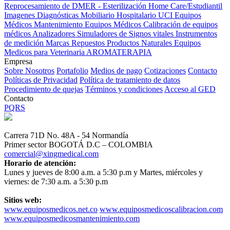
Reprocesamiento de DMER - Esterilización
Home Care/Estudiantil
Imagenes Diagnósticas
Mobiliario Hospitalario
UCI
Equipos
Médicos
Mantenimiento Equipos Médicos
Calibración de equipos
médicos
Analizadores
Simuladores de Signos vitales
Instrumentos
de medición
Marcas
Repuestos
Productos Naturales
Equipos
Medicos para Veterinaria
AROMATERAPIA
Empresa
Sobre Nosotros
Portafolio
Medios de pago
Cotizaciones
Contacto
Políticas de Privacidad
Política de tratamiento de datos
Procedimiento de quejas
Términos y condiciones
Acceso al GED
Contacto
PQRS
Carrera 71D No. 48A - 54 Normandía
Primer sector BOGOTÁ D.C – COLOMBIA
comercial@xingmedical.com
Horario de atención:
Lunes y jueves de 8:00 a.m. a 5:30 p.m y Martes, miércoles y
viernes: de 7:30 a.m. a 5:30 p.m
Sitios web:
www.equiposmedicos.net.co
www.equiposmedicoscalibracion.com
www.equiposmedicosmantenimiento.com