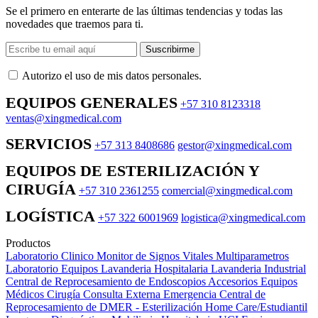
Se el primero en enterarte de las últimas tendencias y todas las
novedades que traemos para ti.
Suscribirme
Autorizo ​​el uso de mis datos personales.
EQUIPOS GENERALES
+57 310 8123318
ventas@xingmedical.com
SERVICIOS
+57 313 8408686
gestor@xingmedical.com
EQUIPOS DE ESTERILIZACIÓN Y
CIRUGÍA
+57 310 2361255
comercial@xingmedical.com
LOGÍSTICA
+57 322 6001969
logistica@xingmedical.com
Productos
Laboratorio Clinico
Monitor de Signos Vitales Multiparametros
Laboratorio Equipos
Lavanderia Hospitalaria
Lavanderia Industrial
Central de Reprocesamiento de Endoscopios
Accesorios Equipos
Médicos
Cirugía
Consulta Externa
Emergencia
Central de
Reprocesamiento de DMER - Esterilización
Home Care/Estudiantil