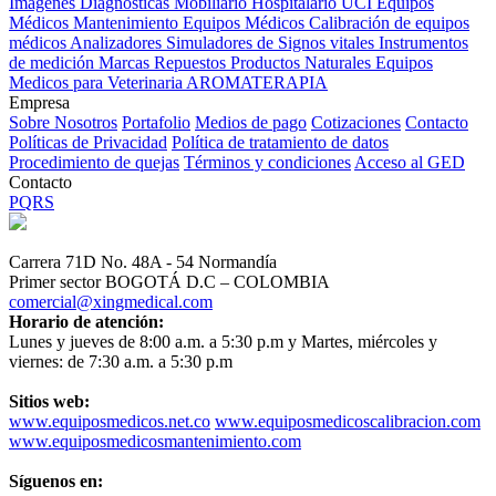
Imagenes Diagnósticas
Mobiliario Hospitalario
UCI
Equipos
Médicos
Mantenimiento Equipos Médicos
Calibración de equipos
médicos
Analizadores
Simuladores de Signos vitales
Instrumentos
de medición
Marcas
Repuestos
Productos Naturales
Equipos
Medicos para Veterinaria
AROMATERAPIA
Empresa
Sobre Nosotros
Portafolio
Medios de pago
Cotizaciones
Contacto
Políticas de Privacidad
Política de tratamiento de datos
Procedimiento de quejas
Términos y condiciones
Acceso al GED
Contacto
PQRS
Carrera 71D No. 48A - 54 Normandía
Primer sector BOGOTÁ D.C – COLOMBIA
comercial@xingmedical.com
Horario de atención:
Lunes y jueves de 8:00 a.m. a 5:30 p.m y Martes, miércoles y
viernes: de 7:30 a.m. a 5:30 p.m
Sitios web:
www.equiposmedicos.net.co
www.equiposmedicoscalibracion.com
www.equiposmedicosmantenimiento.com
Síguenos en: