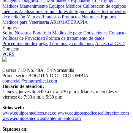
Imagenes Diagnósticas
Mobiliario Hospitalario
UCI
Equipos
Médicos
Mantenimiento Equipos Médicos
Calibración de equipos
médicos
Analizadores
Simuladores de Signos vitales
Instrumentos
de medición
Marcas
Repuestos
Productos Naturales
Equipos
Medicos para Veterinaria
AROMATERAPIA
Empresa
Sobre Nosotros
Portafolio
Medios de pago
Cotizaciones
Contacto
Políticas de Privacidad
Política de tratamiento de datos
Procedimiento de quejas
Términos y condiciones
Acceso al GED
Contacto
PQRS
Carrera 71D No. 48A - 54 Normandía
Primer sector BOGOTÁ D.C – COLOMBIA
comercial@xingmedical.com
Horario de atención:
Lunes y jueves de 8:00 a.m. a 5:30 p.m y Martes, miércoles y
viernes: de 7:30 a.m. a 5:30 p.m
Sitios web:
www.equiposmedicos.net.co
www.equiposmedicoscalibracion.com
www.equiposmedicosmantenimiento.com
Síguenos en: