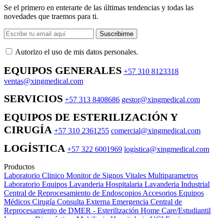
Se el primero en enterarte de las últimas tendencias y todas las
novedades que traemos para ti.
Suscribirme
Autorizo ​​el uso de mis datos personales.
EQUIPOS GENERALES
+57 310 8123318
ventas@xingmedical.com
SERVICIOS
+57 313 8408686
gestor@xingmedical.com
EQUIPOS DE ESTERILIZACIÓN Y
CIRUGÍA
+57 310 2361255
comercial@xingmedical.com
LOGÍSTICA
+57 322 6001969
logistica@xingmedical.com
Productos
Laboratorio Clinico
Monitor de Signos Vitales Multiparametros
Laboratorio Equipos
Lavanderia Hospitalaria
Lavanderia Industrial
Central de Reprocesamiento de Endoscopios
Accesorios Equipos
Médicos
Cirugía
Consulta Externa
Emergencia
Central de
Reprocesamiento de DMER - Esterilización
Home Care/Estudiantil