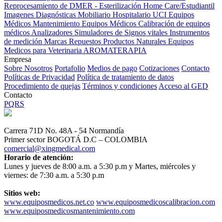
Reprocesamiento de DMER - Esterilización
Home Care/Estudiantil
Imagenes Diagnósticas
Mobiliario Hospitalario
UCI
Equipos
Médicos
Mantenimiento Equipos Médicos
Calibración de equipos
médicos
Analizadores
Simuladores de Signos vitales
Instrumentos
de medición
Marcas
Repuestos
Productos Naturales
Equipos
Medicos para Veterinaria
AROMATERAPIA
Empresa
Sobre Nosotros
Portafolio
Medios de pago
Cotizaciones
Contacto
Políticas de Privacidad
Política de tratamiento de datos
Procedimiento de quejas
Términos y condiciones
Acceso al GED
Contacto
PQRS
Carrera 71D No. 48A - 54 Normandía
Primer sector BOGOTÁ D.C – COLOMBIA
comercial@xingmedical.com
Horario de atención:
Lunes y jueves de 8:00 a.m. a 5:30 p.m y Martes, miércoles y
viernes: de 7:30 a.m. a 5:30 p.m
Sitios web:
www.equiposmedicos.net.co
www.equiposmedicoscalibracion.com
www.equiposmedicosmantenimiento.com