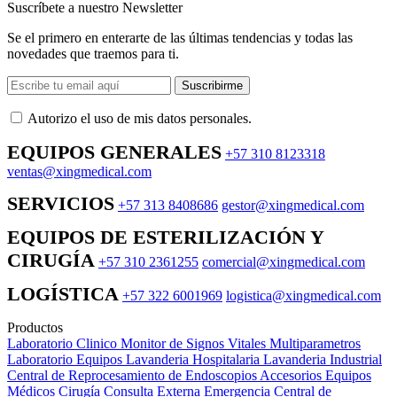
Suscríbete a nuestro Newsletter
Se el primero en enterarte de las últimas tendencias y todas las
novedades que traemos para ti.
Suscribirme
Autorizo ​​el uso de mis datos personales.
EQUIPOS GENERALES
+57 310 8123318
ventas@xingmedical.com
SERVICIOS
+57 313 8408686
gestor@xingmedical.com
EQUIPOS DE ESTERILIZACIÓN Y
CIRUGÍA
+57 310 2361255
comercial@xingmedical.com
LOGÍSTICA
+57 322 6001969
logistica@xingmedical.com
Productos
Laboratorio Clinico
Monitor de Signos Vitales Multiparametros
Laboratorio Equipos
Lavanderia Hospitalaria
Lavanderia Industrial
Central de Reprocesamiento de Endoscopios
Accesorios Equipos
Médicos
Cirugía
Consulta Externa
Emergencia
Central de