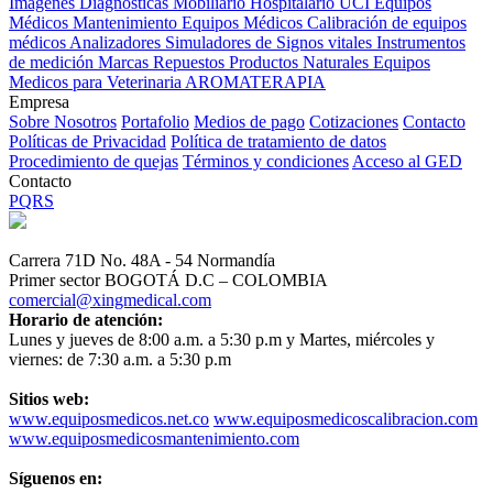
Imagenes Diagnósticas
Mobiliario Hospitalario
UCI
Equipos
Médicos
Mantenimiento Equipos Médicos
Calibración de equipos
médicos
Analizadores
Simuladores de Signos vitales
Instrumentos
de medición
Marcas
Repuestos
Productos Naturales
Equipos
Medicos para Veterinaria
AROMATERAPIA
Empresa
Sobre Nosotros
Portafolio
Medios de pago
Cotizaciones
Contacto
Políticas de Privacidad
Política de tratamiento de datos
Procedimiento de quejas
Términos y condiciones
Acceso al GED
Contacto
PQRS
Carrera 71D No. 48A - 54 Normandía
Primer sector BOGOTÁ D.C – COLOMBIA
comercial@xingmedical.com
Horario de atención:
Lunes y jueves de 8:00 a.m. a 5:30 p.m y Martes, miércoles y
viernes: de 7:30 a.m. a 5:30 p.m
Sitios web:
www.equiposmedicos.net.co
www.equiposmedicoscalibracion.com
www.equiposmedicosmantenimiento.com
Síguenos en: