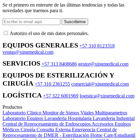
Se el primero en enterarte de las últimas tendencias y todas las
novedades que traemos para ti.
Suscribirme
Autorizo ​​el uso de mis datos personales.
EQUIPOS GENERALES
+57 310 8123318
ventas@xingmedical.com
SERVICIOS
+57 313 8408686
gestor@xingmedical.com
EQUIPOS DE ESTERILIZACIÓN Y
CIRUGÍA
+57 310 2361255
comercial@xingmedical.com
LOGÍSTICA
+57 322 6001969
logistica@xingmedical.com
Productos
Laboratorio Clinico
Monitor de Signos Vitales Multiparametros
Laboratorio Equipos
Lavanderia Hospitalaria
Lavanderia Industrial
Central de Reprocesamiento de Endoscopios
Accesorios Equipos
Médicos
Cirugía
Consulta Externa
Emergencia
Central de
Reprocesamiento de DMER - Esterilización
Home Care/Estudiantil