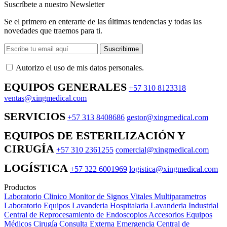
Suscríbete a nuestro Newsletter
Se el primero en enterarte de las últimas tendencias y todas las
novedades que traemos para ti.
Suscribirme
Autorizo ​​el uso de mis datos personales.
EQUIPOS GENERALES
+57 310 8123318
ventas@xingmedical.com
SERVICIOS
+57 313 8408686
gestor@xingmedical.com
EQUIPOS DE ESTERILIZACIÓN Y
CIRUGÍA
+57 310 2361255
comercial@xingmedical.com
LOGÍSTICA
+57 322 6001969
logistica@xingmedical.com
Productos
Laboratorio Clinico
Monitor de Signos Vitales Multiparametros
Laboratorio Equipos
Lavanderia Hospitalaria
Lavanderia Industrial
Central de Reprocesamiento de Endoscopios
Accesorios Equipos
Médicos
Cirugía
Consulta Externa
Emergencia
Central de