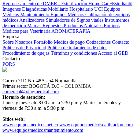
Reprocesamiento de DMER - Esterilización
Home Care/Estudiantil
Imagenes Diagnósticas
Mobiliario Hospitalario
UCI
Equipos
Médicos
Mantenimiento Equipos Médicos
Calibración de equipos
médicos
Analizadores
Simuladores de Signos vitales
Instrumentos
de medición
Marcas
Repuestos
Productos Naturales
Equipos
Medicos para Veterinaria
AROMATERAPIA
Empresa
Sobre Nosotros
Portafolio
Medios de pago
Cotizaciones
Contacto
Políticas de Privacidad
Política de tratamiento de datos
Procedimiento de quejas
Términos y condiciones
Acceso al GED
Contacto
PQRS
Carrera 71D No. 48A - 54 Normandía
Primer sector BOGOTÁ D.C – COLOMBIA
comercial@xingmedical.com
Horario de atención:
Lunes y jueves de 8:00 a.m. a 5:30 p.m y Martes, miércoles y
viernes: de 7:30 a.m. a 5:30 p.m
Sitios web:
www.equiposmedicos.net.co
www.equiposmedicoscalibracion.com
www.equiposmedicosmantenimiento.com