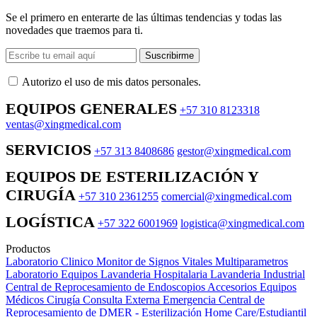
Se el primero en enterarte de las últimas tendencias y todas las
novedades que traemos para ti.
Suscribirme
Autorizo ​​el uso de mis datos personales.
EQUIPOS GENERALES
+57 310 8123318
ventas@xingmedical.com
SERVICIOS
+57 313 8408686
gestor@xingmedical.com
EQUIPOS DE ESTERILIZACIÓN Y
CIRUGÍA
+57 310 2361255
comercial@xingmedical.com
LOGÍSTICA
+57 322 6001969
logistica@xingmedical.com
Productos
Laboratorio Clinico
Monitor de Signos Vitales Multiparametros
Laboratorio Equipos
Lavanderia Hospitalaria
Lavanderia Industrial
Central de Reprocesamiento de Endoscopios
Accesorios Equipos
Médicos
Cirugía
Consulta Externa
Emergencia
Central de
Reprocesamiento de DMER - Esterilización
Home Care/Estudiantil