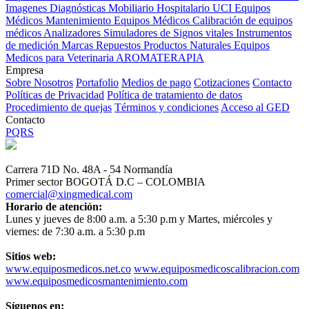
Imagenes Diagnósticas
Mobiliario Hospitalario
UCI
Equipos
Médicos
Mantenimiento Equipos Médicos
Calibración de equipos
médicos
Analizadores
Simuladores de Signos vitales
Instrumentos
de medición
Marcas
Repuestos
Productos Naturales
Equipos
Medicos para Veterinaria
AROMATERAPIA
Empresa
Sobre Nosotros
Portafolio
Medios de pago
Cotizaciones
Contacto
Políticas de Privacidad
Política de tratamiento de datos
Procedimiento de quejas
Términos y condiciones
Acceso al GED
Contacto
PQRS
Carrera 71D No. 48A - 54 Normandía
Primer sector BOGOTÁ D.C – COLOMBIA
comercial@xingmedical.com
Horario de atención:
Lunes y jueves de 8:00 a.m. a 5:30 p.m y Martes, miércoles y
viernes: de 7:30 a.m. a 5:30 p.m
Sitios web:
www.equiposmedicos.net.co
www.equiposmedicoscalibracion.com
www.equiposmedicosmantenimiento.com
Síguenos en: