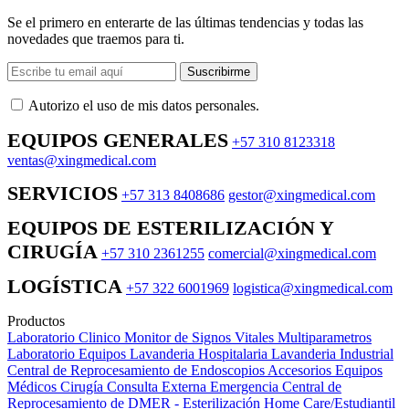
Se el primero en enterarte de las últimas tendencias y todas las
novedades que traemos para ti.
Suscribirme
Autorizo ​​el uso de mis datos personales.
EQUIPOS GENERALES
+57 310 8123318
ventas@xingmedical.com
SERVICIOS
+57 313 8408686
gestor@xingmedical.com
EQUIPOS DE ESTERILIZACIÓN Y
CIRUGÍA
+57 310 2361255
comercial@xingmedical.com
LOGÍSTICA
+57 322 6001969
logistica@xingmedical.com
Productos
Laboratorio Clinico
Monitor de Signos Vitales Multiparametros
Laboratorio Equipos
Lavanderia Hospitalaria
Lavanderia Industrial
Central de Reprocesamiento de Endoscopios
Accesorios Equipos
Médicos
Cirugía
Consulta Externa
Emergencia
Central de
Reprocesamiento de DMER - Esterilización
Home Care/Estudiantil