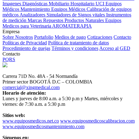
Imagenes Diagnósticas
Mobiliario Hospitalario
UCI
Equipos
Médicos
Mantenimiento Equipos Médicos
Calibración de equipos
médicos
Analizadores
Simuladores de Signos vitales
Instrumentos
de medición
Marcas
Repuestos
Productos Naturales
Equipos
Medicos para Veterinaria
AROMATERAPIA
Empresa
Sobre Nosotros
Portafolio
Medios de pago
Cotizaciones
Contacto
Políticas de Privacidad
Política de tratamiento de datos
Procedimiento de quejas
Términos y condiciones
Acceso al GED
Contacto
PQRS
Carrera 71D No. 48A - 54 Normandía
Primer sector BOGOTÁ D.C – COLOMBIA
comercial@xingmedical.com
Horario de atención:
Lunes y jueves de 8:00 a.m. a 5:30 p.m y Martes, miércoles y
viernes: de 7:30 a.m. a 5:30 p.m
Sitios web:
www.equiposmedicos.net.co
www.equiposmedicoscalibracion.com
www.equiposmedicosmantenimiento.com
Síguenos en: