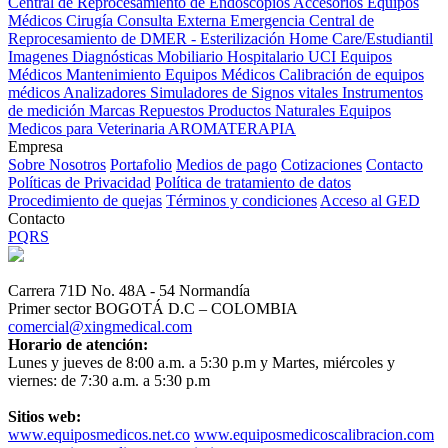
Central de Reprocesamiento de Endoscopios
Accesorios Equipos
Médicos
Cirugía
Consulta Externa
Emergencia
Central de
Reprocesamiento de DMER - Esterilización
Home Care/Estudiantil
Imagenes Diagnósticas
Mobiliario Hospitalario
UCI
Equipos
Médicos
Mantenimiento Equipos Médicos
Calibración de equipos
médicos
Analizadores
Simuladores de Signos vitales
Instrumentos
de medición
Marcas
Repuestos
Productos Naturales
Equipos
Medicos para Veterinaria
AROMATERAPIA
Empresa
Sobre Nosotros
Portafolio
Medios de pago
Cotizaciones
Contacto
Políticas de Privacidad
Política de tratamiento de datos
Procedimiento de quejas
Términos y condiciones
Acceso al GED
Contacto
PQRS
Carrera 71D No. 48A - 54 Normandía
Primer sector BOGOTÁ D.C – COLOMBIA
comercial@xingmedical.com
Horario de atención:
Lunes y jueves de 8:00 a.m. a 5:30 p.m y Martes, miércoles y
viernes: de 7:30 a.m. a 5:30 p.m
Sitios web:
www.equiposmedicos.net.co
www.equiposmedicoscalibracion.com