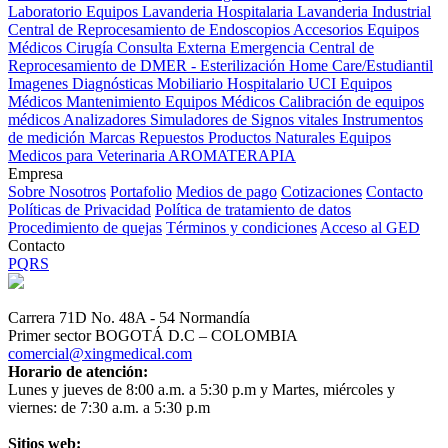
Laboratorio Equipos
Lavanderia Hospitalaria
Lavanderia Industrial
Central de Reprocesamiento de Endoscopios
Accesorios Equipos
Médicos
Cirugía
Consulta Externa
Emergencia
Central de
Reprocesamiento de DMER - Esterilización
Home Care/Estudiantil
Imagenes Diagnósticas
Mobiliario Hospitalario
UCI
Equipos
Médicos
Mantenimiento Equipos Médicos
Calibración de equipos
médicos
Analizadores
Simuladores de Signos vitales
Instrumentos
de medición
Marcas
Repuestos
Productos Naturales
Equipos
Medicos para Veterinaria
AROMATERAPIA
Empresa
Sobre Nosotros
Portafolio
Medios de pago
Cotizaciones
Contacto
Políticas de Privacidad
Política de tratamiento de datos
Procedimiento de quejas
Términos y condiciones
Acceso al GED
Contacto
PQRS
Carrera 71D No. 48A - 54 Normandía
Primer sector BOGOTÁ D.C – COLOMBIA
comercial@xingmedical.com
Horario de atención:
Lunes y jueves de 8:00 a.m. a 5:30 p.m y Martes, miércoles y
viernes: de 7:30 a.m. a 5:30 p.m
Sitios web: