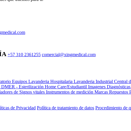
gmedical.com
ÍA
+57 310 2361255
comercial@xingmedical.com
atorio Equipos
Lavanderia Hospitalaria
Lavanderia Industrial
Central 
e DMER - Esterilización
Home Care/Estudiantil
Imagenes Diagnóstica
adores de Signos vitales
Instrumentos de medición
Marcas
Repuestos
íticas de Privacidad
Política de tratamiento de datos
Procedimiento de q