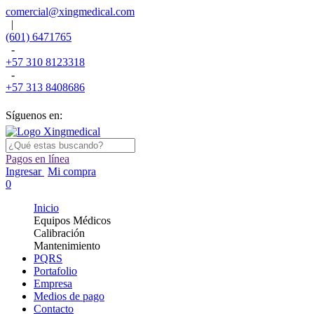
comercial@xingmedical.com
|
(601) 6471765
-
+57 310 8123318
-
+57 313 8408686
Síguenos en:
Pagos en línea
Ingresar
Mi compra
0
Inicio
Equipos Médicos
Calibración
Mantenimiento
PQRS
Portafolio
Empresa
Medios de pago
Contacto