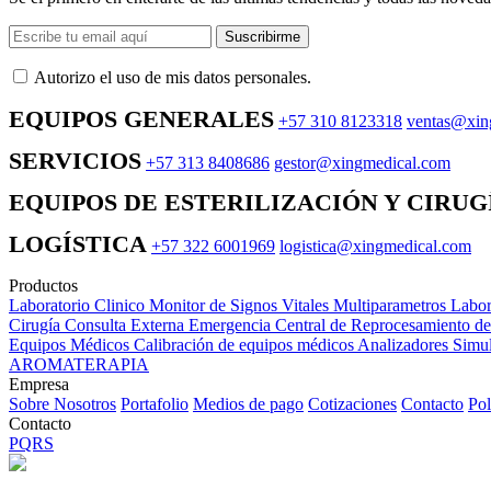
Suscribirme
Autorizo ​​el uso de mis datos personales.
EQUIPOS GENERALES
+57 310 8123318
ventas@xin
SERVICIOS
+57 313 8408686
gestor@xingmedical.com
EQUIPOS DE ESTERILIZACIÓN Y CIRUG
LOGÍSTICA
+57 322 6001969
logistica@xingmedical.com
Productos
Laboratorio Clinico
Monitor de Signos Vitales Multiparametros
Labor
Cirugía
Consulta Externa
Emergencia
Central de Reprocesamiento d
Equipos Médicos
Calibración de equipos médicos
Analizadores
Simul
AROMATERAPIA
Empresa
Sobre Nosotros
Portafolio
Medios de pago
Cotizaciones
Contacto
Pol
Contacto
PQRS