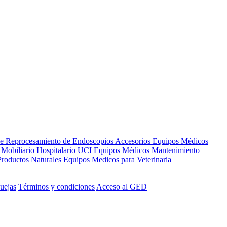
de Reprocesamiento de Endoscopios
Accesorios Equipos Médicos
s
Mobiliario Hospitalario
UCI
Equipos Médicos
Mantenimiento
Productos Naturales
Equipos Medicos para Veterinaria
uejas
Términos y condiciones
Acceso al GED