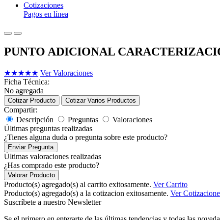
Cotizaciones
Pagos en línea
PUNTO ADICIONAL CARACTERIZACI
★
★
★
★
★
Ver Valoraciones
Ficha Técnica:
No agregada
Cotizar Producto
Cotizar Varios Productos
Compartir:
Descripción
Preguntas
Valoraciones
Últimas preguntas realizadas
¿Tienes alguna duda o pregunta sobre este producto?
Enviar Pregunta
Últimas valoraciones realizadas
¿Has comprado este producto?
Valorar Producto
Producto(s) agregado(s) al carrito exitosamente.
Ver Carrito
Producto(s) agregado(s) a la cotizacion exitosamente.
Ver Cotizacione
Suscríbete a nuestro Newsletter
Se el primero en enterarte de las últimas tendencias y todas las noveda