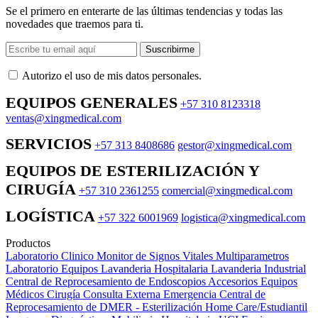
Se el primero en enterarte de las últimas tendencias y todas las
novedades que traemos para ti.
Suscribirme
Autorizo ​​el uso de mis datos personales.
EQUIPOS GENERALES
+57 310 8123318
ventas@xingmedical.com
SERVICIOS
+57 313 8408686
gestor@xingmedical.com
EQUIPOS DE ESTERILIZACIÓN Y
CIRUGÍA
+57 310 2361255
comercial@xingmedical.com
LOGÍSTICA
+57 322 6001969
logistica@xingmedical.com
Productos
Laboratorio Clinico
Monitor de Signos Vitales Multiparametros
Laboratorio Equipos
Lavanderia Hospitalaria
Lavanderia Industrial
Central de Reprocesamiento de Endoscopios
Accesorios Equipos
Médicos
Cirugía
Consulta Externa
Emergencia
Central de
Reprocesamiento de DMER - Esterilización
Home Care/Estudiantil