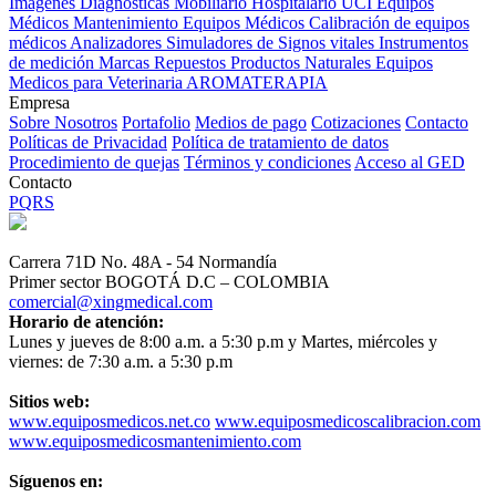
Imagenes Diagnósticas
Mobiliario Hospitalario
UCI
Equipos
Médicos
Mantenimiento Equipos Médicos
Calibración de equipos
médicos
Analizadores
Simuladores de Signos vitales
Instrumentos
de medición
Marcas
Repuestos
Productos Naturales
Equipos
Medicos para Veterinaria
AROMATERAPIA
Empresa
Sobre Nosotros
Portafolio
Medios de pago
Cotizaciones
Contacto
Políticas de Privacidad
Política de tratamiento de datos
Procedimiento de quejas
Términos y condiciones
Acceso al GED
Contacto
PQRS
Carrera 71D No. 48A - 54 Normandía
Primer sector BOGOTÁ D.C – COLOMBIA
comercial@xingmedical.com
Horario de atención:
Lunes y jueves de 8:00 a.m. a 5:30 p.m y Martes, miércoles y
viernes: de 7:30 a.m. a 5:30 p.m
Sitios web:
www.equiposmedicos.net.co
www.equiposmedicoscalibracion.com
www.equiposmedicosmantenimiento.com
Síguenos en: