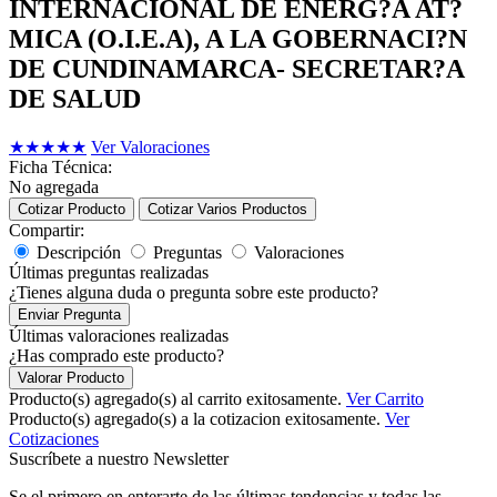
INTERNACIONAL DE ENERG?A AT?
MICA (O.I.E.A), A LA GOBERNACI?N
DE CUNDINAMARCA- SECRETAR?A
DE SALUD
★
★
★
★
★
Ver Valoraciones
Ficha Técnica:
No agregada
Cotizar Producto
Cotizar Varios Productos
Compartir:
Descripción
Preguntas
Valoraciones
Últimas preguntas realizadas
¿Tienes alguna duda o pregunta sobre este producto?
Enviar Pregunta
Últimas valoraciones realizadas
¿Has comprado este producto?
Valorar Producto
Producto(s) agregado(s) al carrito exitosamente.
Ver Carrito
Producto(s) agregado(s) a la cotizacion exitosamente.
Ver
Cotizaciones
Suscríbete a nuestro Newsletter
Se el primero en enterarte de las últimas tendencias y todas las