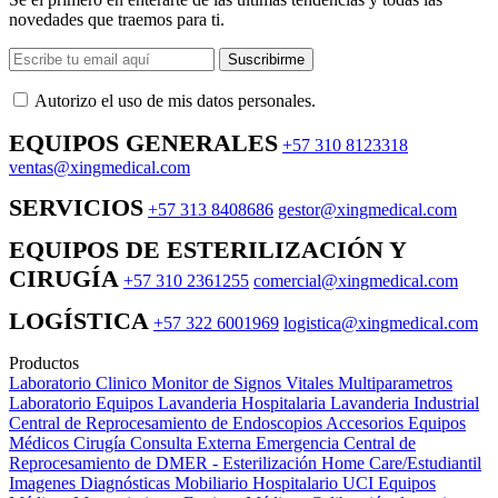
novedades que traemos para ti.
Suscribirme
Autorizo ​​el uso de mis datos personales.
EQUIPOS GENERALES
+57 310 8123318
ventas@xingmedical.com
SERVICIOS
+57 313 8408686
gestor@xingmedical.com
EQUIPOS DE ESTERILIZACIÓN Y
CIRUGÍA
+57 310 2361255
comercial@xingmedical.com
LOGÍSTICA
+57 322 6001969
logistica@xingmedical.com
Productos
Laboratorio Clinico
Monitor de Signos Vitales Multiparametros
Laboratorio Equipos
Lavanderia Hospitalaria
Lavanderia Industrial
Central de Reprocesamiento de Endoscopios
Accesorios Equipos
Médicos
Cirugía
Consulta Externa
Emergencia
Central de
Reprocesamiento de DMER - Esterilización
Home Care/Estudiantil
Imagenes Diagnósticas
Mobiliario Hospitalario
UCI
Equipos