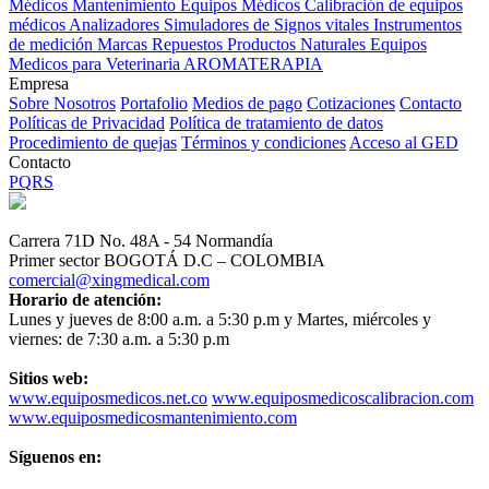
Médicos
Mantenimiento Equipos Médicos
Calibración de equipos
médicos
Analizadores
Simuladores de Signos vitales
Instrumentos
de medición
Marcas
Repuestos
Productos Naturales
Equipos
Medicos para Veterinaria
AROMATERAPIA
Empresa
Sobre Nosotros
Portafolio
Medios de pago
Cotizaciones
Contacto
Políticas de Privacidad
Política de tratamiento de datos
Procedimiento de quejas
Términos y condiciones
Acceso al GED
Contacto
PQRS
Carrera 71D No. 48A - 54 Normandía
Primer sector BOGOTÁ D.C – COLOMBIA
comercial@xingmedical.com
Horario de atención:
Lunes y jueves de 8:00 a.m. a 5:30 p.m y Martes, miércoles y
viernes: de 7:30 a.m. a 5:30 p.m
Sitios web:
www.equiposmedicos.net.co
www.equiposmedicoscalibracion.com
www.equiposmedicosmantenimiento.com
Síguenos en: