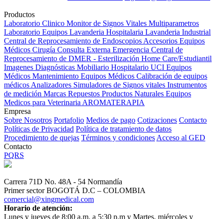
Productos
Laboratorio Clinico
Monitor de Signos Vitales Multiparametros
Laboratorio Equipos
Lavanderia Hospitalaria
Lavanderia Industrial
Central de Reprocesamiento de Endoscopios
Accesorios Equipos
Médicos
Cirugía
Consulta Externa
Emergencia
Central de
Reprocesamiento de DMER - Esterilización
Home Care/Estudiantil
Imagenes Diagnósticas
Mobiliario Hospitalario
UCI
Equipos
Médicos
Mantenimiento Equipos Médicos
Calibración de equipos
médicos
Analizadores
Simuladores de Signos vitales
Instrumentos
de medición
Marcas
Repuestos
Productos Naturales
Equipos
Medicos para Veterinaria
AROMATERAPIA
Empresa
Sobre Nosotros
Portafolio
Medios de pago
Cotizaciones
Contacto
Políticas de Privacidad
Política de tratamiento de datos
Procedimiento de quejas
Términos y condiciones
Acceso al GED
Contacto
PQRS
Carrera 71D No. 48A - 54 Normandía
Primer sector BOGOTÁ D.C – COLOMBIA
comercial@xingmedical.com
Horario de atención:
Lunes y jueves de 8:00 a.m. a 5:30 p.m y Martes, miércoles y