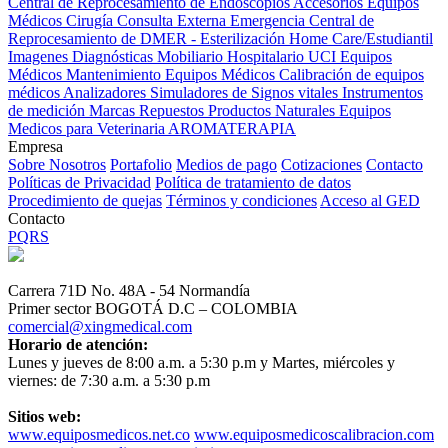
Central de Reprocesamiento de Endoscopios
Accesorios Equipos
Médicos
Cirugía
Consulta Externa
Emergencia
Central de
Reprocesamiento de DMER - Esterilización
Home Care/Estudiantil
Imagenes Diagnósticas
Mobiliario Hospitalario
UCI
Equipos
Médicos
Mantenimiento Equipos Médicos
Calibración de equipos
médicos
Analizadores
Simuladores de Signos vitales
Instrumentos
de medición
Marcas
Repuestos
Productos Naturales
Equipos
Medicos para Veterinaria
AROMATERAPIA
Empresa
Sobre Nosotros
Portafolio
Medios de pago
Cotizaciones
Contacto
Políticas de Privacidad
Política de tratamiento de datos
Procedimiento de quejas
Términos y condiciones
Acceso al GED
Contacto
PQRS
Carrera 71D No. 48A - 54 Normandía
Primer sector BOGOTÁ D.C – COLOMBIA
comercial@xingmedical.com
Horario de atención:
Lunes y jueves de 8:00 a.m. a 5:30 p.m y Martes, miércoles y
viernes: de 7:30 a.m. a 5:30 p.m
Sitios web:
www.equiposmedicos.net.co
www.equiposmedicoscalibracion.com