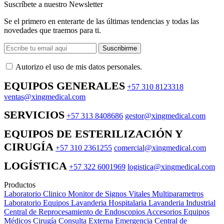
Suscríbete a nuestro Newsletter
Se el primero en enterarte de las últimas tendencias y todas las
novedades que traemos para ti.
Suscribirme
Autorizo ​​el uso de mis datos personales.
EQUIPOS GENERALES
+57 310 8123318
ventas@xingmedical.com
SERVICIOS
+57 313 8408686
gestor@xingmedical.com
EQUIPOS DE ESTERILIZACIÓN Y
CIRUGÍA
+57 310 2361255
comercial@xingmedical.com
LOGÍSTICA
+57 322 6001969
logistica@xingmedical.com
Productos
Laboratorio Clinico
Monitor de Signos Vitales Multiparametros
Laboratorio Equipos
Lavanderia Hospitalaria
Lavanderia Industrial
Central de Reprocesamiento de Endoscopios
Accesorios Equipos
Médicos
Cirugía
Consulta Externa
Emergencia
Central de