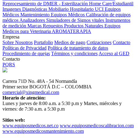
Reprocesamiento de DMER - Esterilización
Home Care/Estudiantil
Imagenes Diagnósticas
Mobiliario Hospitalario
UCI
Equipos
Médicos
Mantenimiento Equipos Médicos
Calibración de equipos
médicos
Analizadores
Simuladores de Signos vitales
Instrumentos
de medición
Marcas
Repuestos
Productos Naturales
Equipos
Medicos para Veterinaria
AROMATERAPIA
Empresa
Sobre Nosotros
Portafolio
Medios de pago
Cotizaciones
Contacto
Políticas de Privacidad
Política de tratamiento de datos
Procedimiento de quejas
Términos y condiciones
Acceso al GED
Contacto
PQRS
Carrera 71D No. 48A - 54 Normandía
Primer sector BOGOTÁ D.C – COLOMBIA
comercial@xingmedical.com
Horario de atención:
Lunes y jueves de 8:00 a.m. a 5:30 p.m y Martes, miércoles y
viernes: de 7:30 a.m. a 5:30 p.m
Sitios web:
www.equiposmedicos.net.co
www.equiposmedicoscalibracion.com
www.equiposmedicosmantenimiento.com