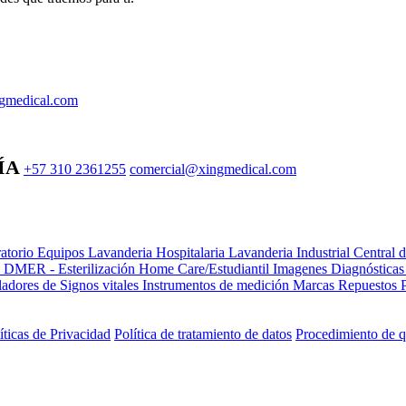
gmedical.com
ÍA
+57 310 2361255
comercial@xingmedical.com
atorio Equipos
Lavanderia Hospitalaria
Lavanderia Industrial
Central 
e DMER - Esterilización
Home Care/Estudiantil
Imagenes Diagnóstica
adores de Signos vitales
Instrumentos de medición
Marcas
Repuestos
íticas de Privacidad
Política de tratamiento de datos
Procedimiento de q