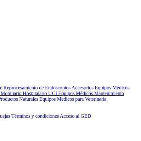
de Reprocesamiento de Endoscopios
Accesorios Equipos Médicos
s
Mobiliario Hospitalario
UCI
Equipos Médicos
Mantenimiento
Productos Naturales
Equipos Medicos para Veterinaria
uejas
Términos y condiciones
Acceso al GED