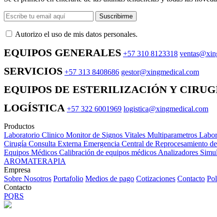
Suscribirme
Autorizo ​​el uso de mis datos personales.
EQUIPOS GENERALES
+57 310 8123318
ventas@xin
SERVICIOS
+57 313 8408686
gestor@xingmedical.com
EQUIPOS DE ESTERILIZACIÓN Y CIRUG
LOGÍSTICA
+57 322 6001969
logistica@xingmedical.com
Productos
Laboratorio Clinico
Monitor de Signos Vitales Multiparametros
Labor
Cirugía
Consulta Externa
Emergencia
Central de Reprocesamiento d
Equipos Médicos
Calibración de equipos médicos
Analizadores
Simul
AROMATERAPIA
Empresa
Sobre Nosotros
Portafolio
Medios de pago
Cotizaciones
Contacto
Pol
Contacto
PQRS