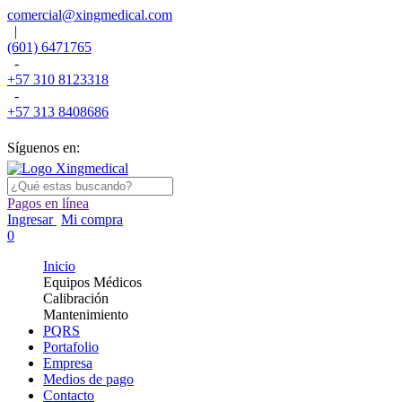
comercial@xingmedical.com
|
(601) 6471765
-
+57 310 8123318
-
+57 313 8408686
Síguenos en:
Pagos en línea
Ingresar
Mi compra
0
Inicio
Equipos Médicos
Calibración
Mantenimiento
PQRS
Portafolio
Empresa
Medios de pago
Contacto