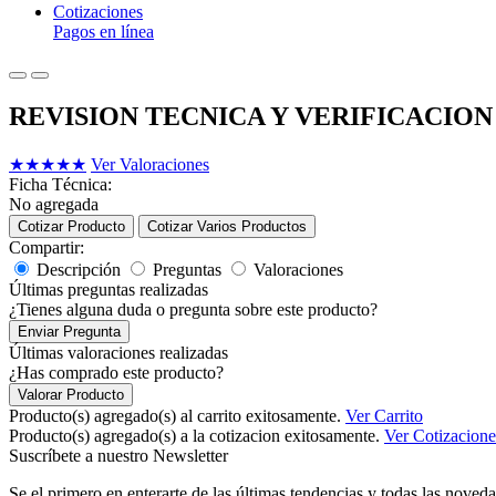
Cotizaciones
Pagos en línea
REVISION TECNICA Y VERIFICACIO
★
★
★
★
★
Ver Valoraciones
Ficha Técnica:
No agregada
Cotizar Producto
Cotizar Varios Productos
Compartir:
Descripción
Preguntas
Valoraciones
Últimas preguntas realizadas
¿Tienes alguna duda o pregunta sobre este producto?
Enviar Pregunta
Últimas valoraciones realizadas
¿Has comprado este producto?
Valorar Producto
Producto(s) agregado(s) al carrito exitosamente.
Ver Carrito
Producto(s) agregado(s) a la cotizacion exitosamente.
Ver Cotizacione
Suscríbete a nuestro Newsletter
Se el primero en enterarte de las últimas tendencias y todas las noveda