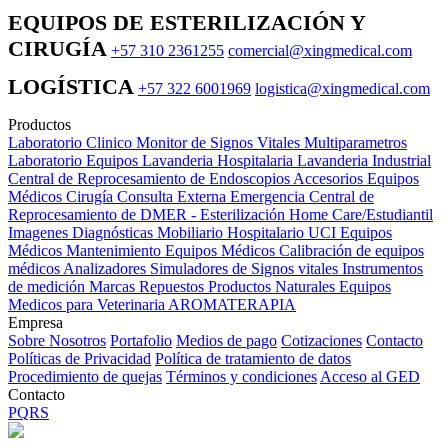
EQUIPOS DE ESTERILIZACIÓN Y
CIRUGÍA
+57 310 2361255
comercial@xingmedical.com
LOGÍSTICA
+57 322 6001969
logistica@xingmedical.com
Productos
Laboratorio Clinico
Monitor de Signos Vitales Multiparametros
Laboratorio Equipos
Lavanderia Hospitalaria
Lavanderia Industrial
Central de Reprocesamiento de Endoscopios
Accesorios Equipos
Médicos
Cirugía
Consulta Externa
Emergencia
Central de
Reprocesamiento de DMER - Esterilización
Home Care/Estudiantil
Imagenes Diagnósticas
Mobiliario Hospitalario
UCI
Equipos
Médicos
Mantenimiento Equipos Médicos
Calibración de equipos
médicos
Analizadores
Simuladores de Signos vitales
Instrumentos
de medición
Marcas
Repuestos
Productos Naturales
Equipos
Medicos para Veterinaria
AROMATERAPIA
Empresa
Sobre Nosotros
Portafolio
Medios de pago
Cotizaciones
Contacto
Políticas de Privacidad
Política de tratamiento de datos
Procedimiento de quejas
Términos y condiciones
Acceso al GED
Contacto
PQRS