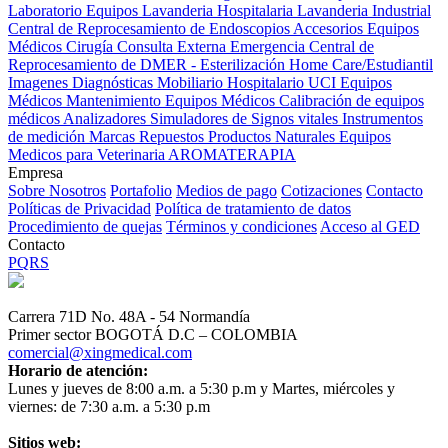
Laboratorio Equipos
Lavanderia Hospitalaria
Lavanderia Industrial
Central de Reprocesamiento de Endoscopios
Accesorios Equipos
Médicos
Cirugía
Consulta Externa
Emergencia
Central de
Reprocesamiento de DMER - Esterilización
Home Care/Estudiantil
Imagenes Diagnósticas
Mobiliario Hospitalario
UCI
Equipos
Médicos
Mantenimiento Equipos Médicos
Calibración de equipos
médicos
Analizadores
Simuladores de Signos vitales
Instrumentos
de medición
Marcas
Repuestos
Productos Naturales
Equipos
Medicos para Veterinaria
AROMATERAPIA
Empresa
Sobre Nosotros
Portafolio
Medios de pago
Cotizaciones
Contacto
Políticas de Privacidad
Política de tratamiento de datos
Procedimiento de quejas
Términos y condiciones
Acceso al GED
Contacto
PQRS
Carrera 71D No. 48A - 54 Normandía
Primer sector BOGOTÁ D.C – COLOMBIA
comercial@xingmedical.com
Horario de atención:
Lunes y jueves de 8:00 a.m. a 5:30 p.m y Martes, miércoles y
viernes: de 7:30 a.m. a 5:30 p.m
Sitios web: