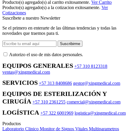
Producto(s) agregado(s) al carrito exitosamente.
Ver Carrito
Producto(s) agregado(s) a la cotizacion exitosamente.
Ver
Cotizaciones
Suscríbete a nuestro Newsletter
Se el primero en enterarte de las últimas tendencias y todas las
novedades que traemos para ti.
Suscribirme
Autorizo ​​el uso de mis datos personales.
EQUIPOS GENERALES
+57 310 8123318
ventas@xingmedical.com
SERVICIOS
+57 313 8408686
gestor@xingmedical.com
EQUIPOS DE ESTERILIZACIÓN Y
CIRUGÍA
+57 310 2361255
comercial@xingmedical.com
LOGÍSTICA
+57 322 6001969
logistica@xingmedical.com
Productos
Laboratorio Clinico
Monitor de Signos Vitales Multiparametros