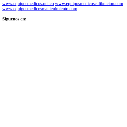
www.equiposmedicos.net.co
www.equiposmedicoscalibracion.com
www.equiposmedicosmantenimiento.com
Síguenos en: