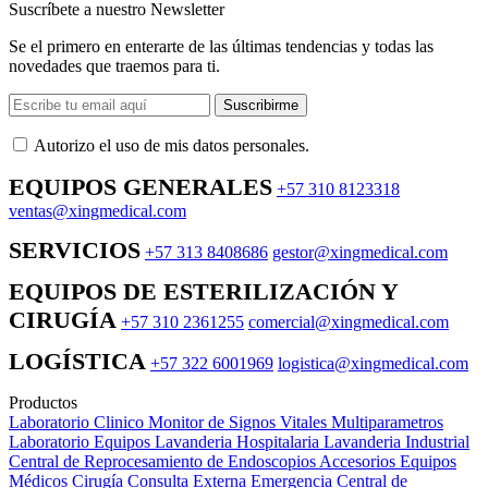
Suscríbete a nuestro Newsletter
Se el primero en enterarte de las últimas tendencias y todas las
novedades que traemos para ti.
Suscribirme
Autorizo ​​el uso de mis datos personales.
EQUIPOS GENERALES
+57 310 8123318
ventas@xingmedical.com
SERVICIOS
+57 313 8408686
gestor@xingmedical.com
EQUIPOS DE ESTERILIZACIÓN Y
CIRUGÍA
+57 310 2361255
comercial@xingmedical.com
LOGÍSTICA
+57 322 6001969
logistica@xingmedical.com
Productos
Laboratorio Clinico
Monitor de Signos Vitales Multiparametros
Laboratorio Equipos
Lavanderia Hospitalaria
Lavanderia Industrial
Central de Reprocesamiento de Endoscopios
Accesorios Equipos
Médicos
Cirugía
Consulta Externa
Emergencia
Central de