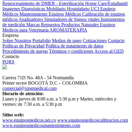
Reprocesamiento de DMER - Esterilización
Home Care/Estudiantil
Imagenes Diagnósticas
Mobiliario Hospitalario
UCI
Equipos
Médicos
Mantenimiento Equipos Médicos
Calibración de equipos
médicos
Analizadores
Simuladores de Signos vitales
Instrumentos
de medición
Marcas
Repuestos
Productos Naturales
Equipos
Medicos para Veterinaria
AROMATERAPIA
Empresa
Sobre Nosotros
Portafolio
Medios de pago
Cotizaciones
Contacto
Políticas de Privacidad
Política de tratamiento de datos
Procedimiento de quejas
Términos y condiciones
Acceso al GED
Contacto
PQRS
Carrera 71D No. 48A - 54 Normandía
Primer sector BOGOTÁ D.C – COLOMBIA
comercial@xingmedical.com
Horario de atención:
Lunes y jueves de 8:00 a.m. a 5:30 p.m y Martes, miércoles y
viernes: de 7:30 a.m. a 5:30 p.m
Sitios web:
www.equiposmedicos.net.co
www.equiposmedicoscalibracion.com
www.equiposmedicosmantenimiento.com