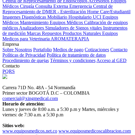
Central de Reprocesamiento de Endoscopios
Accesorios Equipos
Médicos
Cirugía
Consulta Externa
Emergencia
Central de
Reprocesamiento de DMER - Esterilización
Home Care/Estudiantil
Imagenes Diagnósticas
Mobiliario Hospitalario
UCI
Equipos
Médicos
Mantenimiento Equipos Médicos
Calibración de equipos
médicos
Analizadores
Simuladores de Signos vitales
Instrumentos
de medición
Marcas
Repuestos
Productos Naturales
Equipos
Medicos para Veterinaria
AROMATERAPIA
Empresa
Sobre Nosotros
Portafolio
Medios de pago
Cotizaciones
Contacto
Políticas de Privacidad
Política de tratamiento de datos
Procedimiento de quejas
Términos y condiciones
Acceso al GED
Contacto
PQRS
Carrera 71D No. 48A - 54 Normandía
Primer sector BOGOTÁ D.C – COLOMBIA
comercial@xingmedical.com
Horario de atención:
Lunes y jueves de 8:00 a.m. a 5:30 p.m y Martes, miércoles y
viernes: de 7:30 a.m. a 5:30 p.m
Sitios web:
www.equiposmedicos.net.co
www.equiposmedicoscalibracion.com