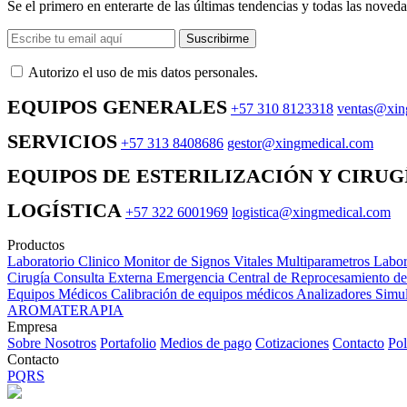
Se el primero en enterarte de las últimas tendencias y todas las noveda
Suscribirme
Autorizo ​​el uso de mis datos personales.
EQUIPOS GENERALES
+57 310 8123318
ventas@xin
SERVICIOS
+57 313 8408686
gestor@xingmedical.com
EQUIPOS DE ESTERILIZACIÓN Y CIRUG
LOGÍSTICA
+57 322 6001969
logistica@xingmedical.com
Productos
Laboratorio Clinico
Monitor de Signos Vitales Multiparametros
Labor
Cirugía
Consulta Externa
Emergencia
Central de Reprocesamiento d
Equipos Médicos
Calibración de equipos médicos
Analizadores
Simul
AROMATERAPIA
Empresa
Sobre Nosotros
Portafolio
Medios de pago
Cotizaciones
Contacto
Pol
Contacto
PQRS