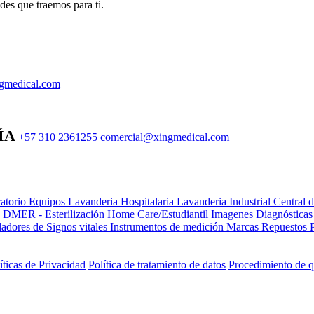
des que traemos para ti.
gmedical.com
ÍA
+57 310 2361255
comercial@xingmedical.com
atorio Equipos
Lavanderia Hospitalaria
Lavanderia Industrial
Central 
e DMER - Esterilización
Home Care/Estudiantil
Imagenes Diagnóstica
adores de Signos vitales
Instrumentos de medición
Marcas
Repuestos
íticas de Privacidad
Política de tratamiento de datos
Procedimiento de q