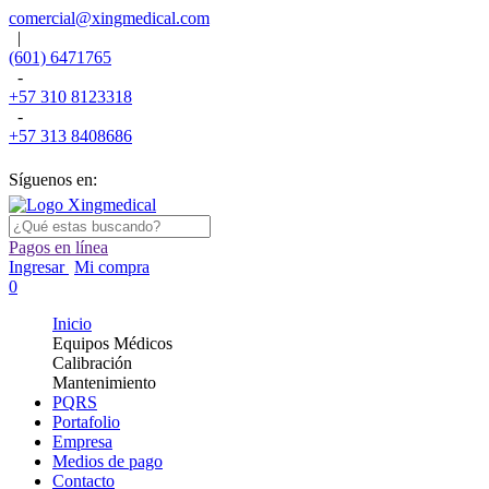
comercial@xingmedical.com
|
(601) 6471765
-
+57 310 8123318
-
+57 313 8408686
Síguenos en:
Pagos en línea
Ingresar
Mi compra
0
Inicio
Equipos Médicos
Calibración
Mantenimiento
PQRS
Portafolio
Empresa
Medios de pago
Contacto