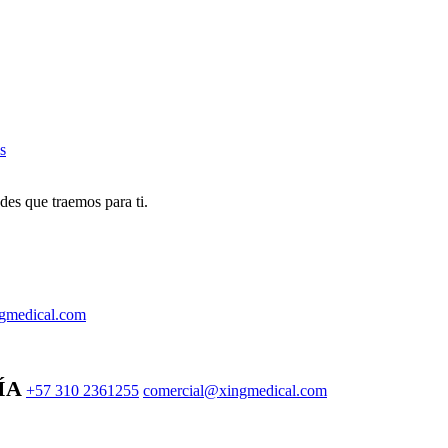
s
des que traemos para ti.
gmedical.com
ÍA
+57 310 2361255
comercial@xingmedical.com