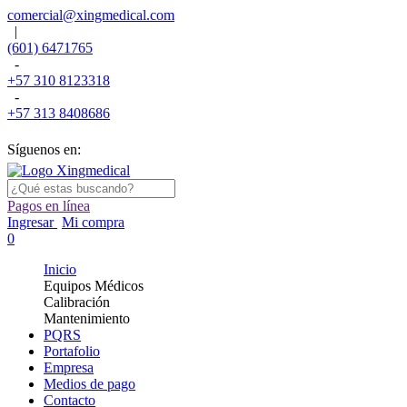
comercial@xingmedical.com
|
(601) 6471765
-
+57 310 8123318
-
+57 313 8408686
Síguenos en:
Pagos en línea
Ingresar
Mi compra
0
Inicio
Equipos Médicos
Calibración
Mantenimiento
PQRS
Portafolio
Empresa
Medios de pago
Contacto