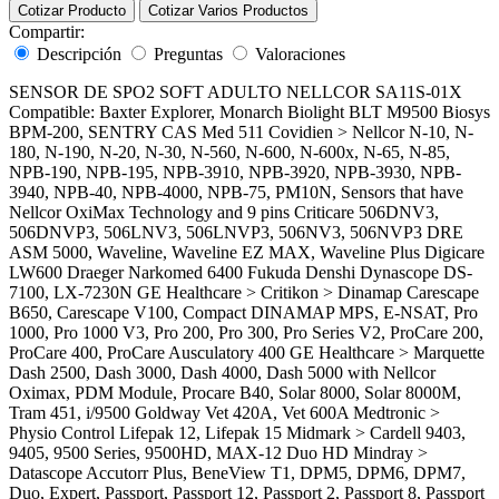
Cotizar Producto
Cotizar Varios Productos
Compartir:
Descripción
Preguntas
Valoraciones
SENSOR DE SPO2 SOFT ADULTO NELLCOR SA11S-01X
Compatible: Baxter Explorer, Monarch Biolight BLT M9500 Biosys
BPM-200, SENTRY CAS Med 511 Covidien > Nellcor N-10, N-
180, N-190, N-20, N-30, N-560, N-600, N-600x, N-65, N-85,
NPB-190, NPB-195, NPB-3910, NPB-3920, NPB-3930, NPB-
3940, NPB-40, NPB-4000, NPB-75, PM10N, Sensors that have
Nellcor OxiMax Technology and 9 pins Criticare 506DNV3,
506DNVP3, 506LNV3, 506LNVP3, 506NV3, 506NVP3 DRE
ASM 5000, Waveline, Waveline EZ MAX, Waveline Plus Digicare
LW600 Draeger Narkomed 6400 Fukuda Denshi Dynascope DS-
7100, LX-7230N GE Healthcare > Critikon > Dinamap Carescape
B650, Carescape V100, Compact DINAMAP MPS, E-NSAT, Pro
1000, Pro 1000 V3, Pro 200, Pro 300, Pro Series V2, ProCare 200,
ProCare 400, ProCare Ausculatory 400 GE Healthcare > Marquette
Dash 2500, Dash 3000, Dash 4000, Dash 5000 with Nellcor
Oximax, PDM Module, Procare B40, Solar 8000, Solar 8000M,
Tram 451, i/9500 Goldway Vet 420A, Vet 600A Medtronic >
Physio Control Lifepak 12, Lifepak 15 Midmark > Cardell 9403,
9405, 9500 Series, 9500HD, MAX-12 Duo HD Mindray >
Datascope Accutorr Plus, BeneView T1, DPM5, DPM6, DPM7,
Duo, Expert, Passport, Passport 12, Passport 2, Passport 8, Passport