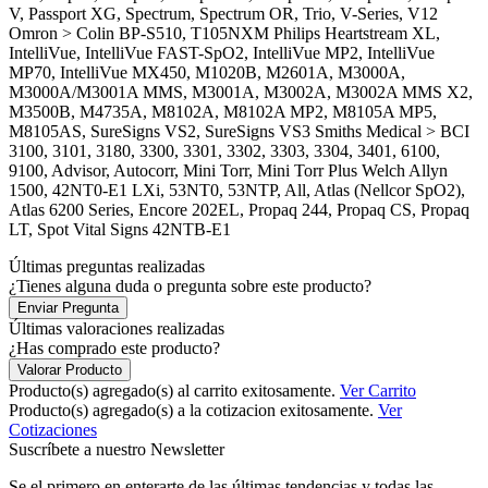
V, Passport XG, Spectrum, Spectrum OR, Trio, V-Series, V12
Omron > Colin BP-S510, T105NXM Philips Heartstream XL,
IntelliVue, IntelliVue FAST-SpO2, IntelliVue MP2, IntelliVue
MP70, IntelliVue MX450, M1020B, M2601A, M3000A,
M3000A/M3001A MMS, M3001A, M3002A, M3002A MMS X2,
M3500B, M4735A, M8102A, M8102A MP2, M8105A MP5,
M8105AS, SureSigns VS2, SureSigns VS3 Smiths Medical > BCI
3100, 3101, 3180, 3300, 3301, 3302, 3303, 3304, 3401, 6100,
9100, Advisor, Autocorr, Mini Torr, Mini Torr Plus Welch Allyn
1500, 42NT0-E1 LXi, 53NT0, 53NTP, All, Atlas (Nellcor SpO2),
Atlas 6200 Series, Encore 202EL, Propaq 244, Propaq CS, Propaq
LT, Spot Vital Signs 42NTB-E1
Últimas preguntas realizadas
¿Tienes alguna duda o pregunta sobre este producto?
Enviar Pregunta
Últimas valoraciones realizadas
¿Has comprado este producto?
Valorar Producto
Producto(s) agregado(s) al carrito exitosamente.
Ver Carrito
Producto(s) agregado(s) a la cotizacion exitosamente.
Ver
Cotizaciones
Suscríbete a nuestro Newsletter
Se el primero en enterarte de las últimas tendencias y todas las