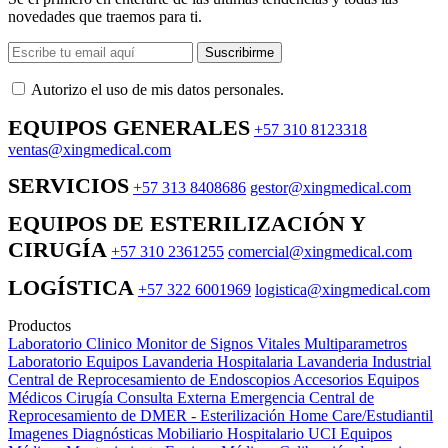
novedades que traemos para ti.
Suscribirme
Autorizo ​​el uso de mis datos personales.
EQUIPOS GENERALES
+57 310 8123318
ventas@xingmedical.com
SERVICIOS
+57 313 8408686
gestor@xingmedical.com
EQUIPOS DE ESTERILIZACIÓN Y
CIRUGÍA
+57 310 2361255
comercial@xingmedical.com
LOGÍSTICA
+57 322 6001969
logistica@xingmedical.com
Productos
Laboratorio Clinico
Monitor de Signos Vitales Multiparametros
Laboratorio Equipos
Lavanderia Hospitalaria
Lavanderia Industrial
Central de Reprocesamiento de Endoscopios
Accesorios Equipos
Médicos
Cirugía
Consulta Externa
Emergencia
Central de
Reprocesamiento de DMER - Esterilización
Home Care/Estudiantil
Imagenes Diagnósticas
Mobiliario Hospitalario
UCI
Equipos