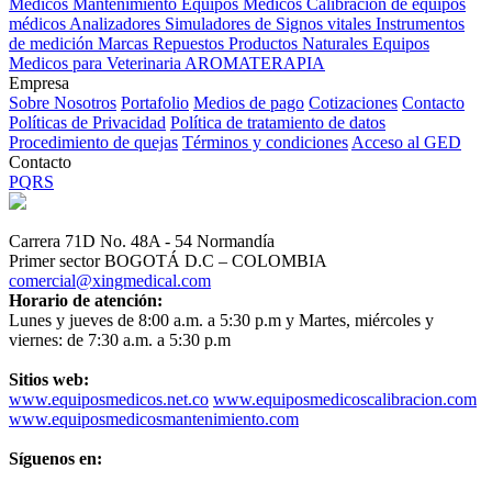
Médicos
Mantenimiento Equipos Médicos
Calibración de equipos
médicos
Analizadores
Simuladores de Signos vitales
Instrumentos
de medición
Marcas
Repuestos
Productos Naturales
Equipos
Medicos para Veterinaria
AROMATERAPIA
Empresa
Sobre Nosotros
Portafolio
Medios de pago
Cotizaciones
Contacto
Políticas de Privacidad
Política de tratamiento de datos
Procedimiento de quejas
Términos y condiciones
Acceso al GED
Contacto
PQRS
Carrera 71D No. 48A - 54 Normandía
Primer sector BOGOTÁ D.C – COLOMBIA
comercial@xingmedical.com
Horario de atención:
Lunes y jueves de 8:00 a.m. a 5:30 p.m y Martes, miércoles y
viernes: de 7:30 a.m. a 5:30 p.m
Sitios web:
www.equiposmedicos.net.co
www.equiposmedicoscalibracion.com
www.equiposmedicosmantenimiento.com
Síguenos en: