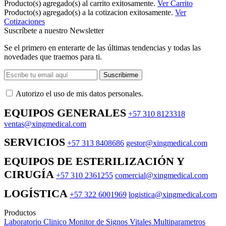
Producto(s) agregado(s) al carrito exitosamente.
Ver Carrito
Producto(s) agregado(s) a la cotizacion exitosamente.
Ver
Cotizaciones
Suscríbete a nuestro Newsletter
Se el primero en enterarte de las últimas tendencias y todas las
novedades que traemos para ti.
Suscribirme
Autorizo ​​el uso de mis datos personales.
EQUIPOS GENERALES
+57 310 8123318
ventas@xingmedical.com
SERVICIOS
+57 313 8408686
gestor@xingmedical.com
EQUIPOS DE ESTERILIZACIÓN Y
CIRUGÍA
+57 310 2361255
comercial@xingmedical.com
LOGÍSTICA
+57 322 6001969
logistica@xingmedical.com
Productos
Laboratorio Clinico
Monitor de Signos Vitales Multiparametros