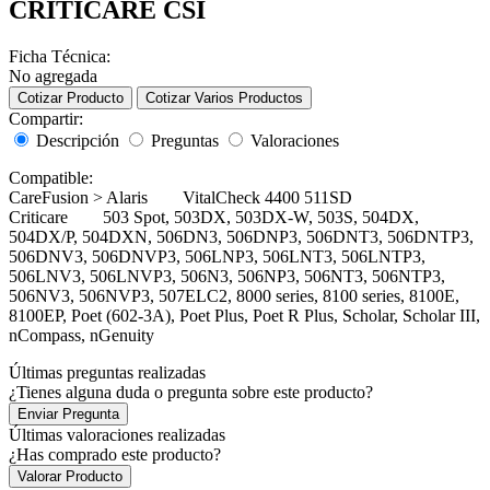
CRITICARE CSI
Ficha Técnica:
No agregada
Cotizar Producto
Cotizar Varios Productos
Compartir:
Descripción
Preguntas
Valoraciones
Compatible:
CareFusion > Alaris VitalCheck 4400 511SD
Criticare 503 Spot, 503DX, 503DX-W, 503S, 504DX,
504DX/P, 504DXN, 506DN3, 506DNP3, 506DNT3, 506DNTP3,
506DNV3, 506DNVP3, 506LNP3, 506LNT3, 506LNTP3,
506LNV3, 506LNVP3, 506N3, 506NP3, 506NT3, 506NTP3,
506NV3, 506NVP3, 507ELC2, 8000 series, 8100 series, 8100E,
8100EP, Poet (602-3A), Poet Plus, Poet R Plus, Scholar, Scholar III,
nCompass, nGenuity
Últimas preguntas realizadas
¿Tienes alguna duda o pregunta sobre este producto?
Enviar Pregunta
Últimas valoraciones realizadas
¿Has comprado este producto?
Valorar Producto