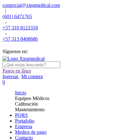
comercial@xingmedical.com
|
(601) 6471765
-
+57 310 8123318
-
+57 313 8408686
Síguenos en:
Pagos en línea
Ingresar
Mi compra
0
Inicio
Equipos Médicos
Calibración
Mantenimiento
PQRS
Portafolio
Empresa
Medios de pago
Contacto