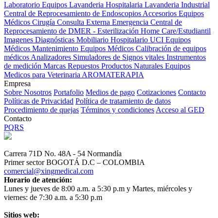
Laboratorio Equipos
Lavanderia Hospitalaria
Lavanderia Industrial
Central de Reprocesamiento de Endoscopios
Accesorios Equipos
Médicos
Cirugía
Consulta Externa
Emergencia
Central de
Reprocesamiento de DMER - Esterilización
Home Care/Estudiantil
Imagenes Diagnósticas
Mobiliario Hospitalario
UCI
Equipos
Médicos
Mantenimiento Equipos Médicos
Calibración de equipos
médicos
Analizadores
Simuladores de Signos vitales
Instrumentos
de medición
Marcas
Repuestos
Productos Naturales
Equipos
Medicos para Veterinaria
AROMATERAPIA
Empresa
Sobre Nosotros
Portafolio
Medios de pago
Cotizaciones
Contacto
Políticas de Privacidad
Política de tratamiento de datos
Procedimiento de quejas
Términos y condiciones
Acceso al GED
Contacto
PQRS
Carrera 71D No. 48A - 54 Normandía
Primer sector BOGOTÁ D.C – COLOMBIA
comercial@xingmedical.com
Horario de atención:
Lunes y jueves de 8:00 a.m. a 5:30 p.m y Martes, miércoles y
viernes: de 7:30 a.m. a 5:30 p.m
Sitios web: