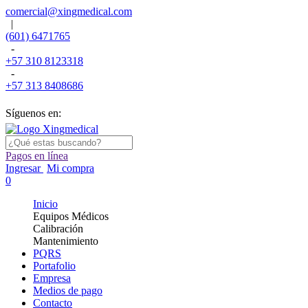
comercial@xingmedical.com
|
(601) 6471765
-
+57 310 8123318
-
+57 313 8408686
Síguenos en:
Pagos en línea
Ingresar
Mi compra
0
Inicio
Equipos Médicos
Calibración
Mantenimiento
PQRS
Portafolio
Empresa
Medios de pago
Contacto