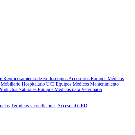
de Reprocesamiento de Endoscopios
Accesorios Equipos Médicos
s
Mobiliario Hospitalario
UCI
Equipos Médicos
Mantenimiento
Productos Naturales
Equipos Medicos para Veterinaria
uejas
Términos y condiciones
Acceso al GED