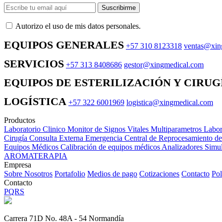
Suscribirme
Autorizo ​​el uso de mis datos personales.
EQUIPOS GENERALES
+57 310 8123318
ventas@xin
SERVICIOS
+57 313 8408686
gestor@xingmedical.com
EQUIPOS DE ESTERILIZACIÓN Y CIRUG
LOGÍSTICA
+57 322 6001969
logistica@xingmedical.com
Productos
Laboratorio Clinico
Monitor de Signos Vitales Multiparametros
Labor
Cirugía
Consulta Externa
Emergencia
Central de Reprocesamiento d
Equipos Médicos
Calibración de equipos médicos
Analizadores
Simul
AROMATERAPIA
Empresa
Sobre Nosotros
Portafolio
Medios de pago
Cotizaciones
Contacto
Pol
Contacto
PQRS
Carrera 71D No. 48A - 54 Normandía