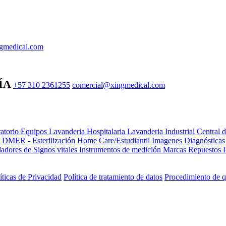
gmedical.com
ÍA
+57 310 2361255
comercial@xingmedical.com
atorio Equipos
Lavanderia Hospitalaria
Lavanderia Industrial
Central 
e DMER - Esterilización
Home Care/Estudiantil
Imagenes Diagnóstica
adores de Signos vitales
Instrumentos de medición
Marcas
Repuestos
íticas de Privacidad
Política de tratamiento de datos
Procedimiento de q