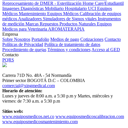
Reprocesamiento de DMER - Esterilización
Home Care/Estudiantil
Imagenes Diagnósticas
Mobiliario Hospitalario
UCI
Equipos
Médicos
Mantenimiento Equipos Médicos
Calibración de equipos
médicos
Analizadores
Simuladores de Signos vitales
Instrumentos
de medición
Marcas
Repuestos
Productos Naturales
Equipos
Medicos para Veterinaria
AROMATERAPIA
Empresa
Sobre Nosotros
Portafolio
Medios de pago
Cotizaciones
Contacto
Políticas de Privacidad
Política de tratamiento de datos
Procedimiento de quejas
Términos y condiciones
Acceso al GED
Contacto
PQRS
Carrera 71D No. 48A - 54 Normandía
Primer sector BOGOTÁ D.C – COLOMBIA
comercial@xingmedical.com
Horario de atención:
Lunes y jueves de 8:00 a.m. a 5:30 p.m y Martes, miércoles y
viernes: de 7:30 a.m. a 5:30 p.m
Sitios web:
www.equiposmedicos.net.co
www.equiposmedicoscalibracion.com
www.equiposmedicosmantenimiento.com