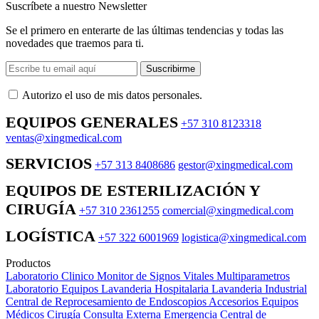
Suscríbete a nuestro Newsletter
Se el primero en enterarte de las últimas tendencias y todas las
novedades que traemos para ti.
Suscribirme
Autorizo ​​el uso de mis datos personales.
EQUIPOS GENERALES
+57 310 8123318
ventas@xingmedical.com
SERVICIOS
+57 313 8408686
gestor@xingmedical.com
EQUIPOS DE ESTERILIZACIÓN Y
CIRUGÍA
+57 310 2361255
comercial@xingmedical.com
LOGÍSTICA
+57 322 6001969
logistica@xingmedical.com
Productos
Laboratorio Clinico
Monitor de Signos Vitales Multiparametros
Laboratorio Equipos
Lavanderia Hospitalaria
Lavanderia Industrial
Central de Reprocesamiento de Endoscopios
Accesorios Equipos
Médicos
Cirugía
Consulta Externa
Emergencia
Central de