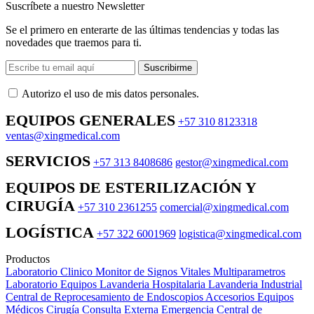
Suscríbete a nuestro Newsletter
Se el primero en enterarte de las últimas tendencias y todas las
novedades que traemos para ti.
Suscribirme
Autorizo ​​el uso de mis datos personales.
EQUIPOS GENERALES
+57 310 8123318
ventas@xingmedical.com
SERVICIOS
+57 313 8408686
gestor@xingmedical.com
EQUIPOS DE ESTERILIZACIÓN Y
CIRUGÍA
+57 310 2361255
comercial@xingmedical.com
LOGÍSTICA
+57 322 6001969
logistica@xingmedical.com
Productos
Laboratorio Clinico
Monitor de Signos Vitales Multiparametros
Laboratorio Equipos
Lavanderia Hospitalaria
Lavanderia Industrial
Central de Reprocesamiento de Endoscopios
Accesorios Equipos
Médicos
Cirugía
Consulta Externa
Emergencia
Central de