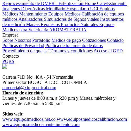
Reprocesamiento de DMER - Esterilización
Home Care/Estudiantil
Imagenes Diagnósticas
Mobiliario Hospitalario
UCI
Equipos
Médicos
Mantenimiento Equipos Médicos
Calibración de equipos
médicos
Analizadores
Simuladores de Signos vitales
Instrumentos
de medición
Marcas
Repuestos
Productos Naturales
Equipos
Medicos para Veterinaria
AROMATERAPIA
Empresa
Sobre Nosotros
Portafolio
Medios de pago
Cotizaciones
Contacto
Políticas de Privacidad
Política de tratamiento de datos
Procedimiento de quejas
Términos y condiciones
Acceso al GED
Contacto
PQRS
Carrera 71D No. 48A - 54 Normandía
Primer sector BOGOTÁ D.C – COLOMBIA
comercial@xingmedical.com
Horario de atención:
Lunes y jueves de 8:00 a.m. a 5:30 p.m y Martes, miércoles y
viernes: de 7:30 a.m. a 5:30 p.m
Sitios web:
www.equiposmedicos.net.co
www.equiposmedicoscalibracion.com
www.equiposmedicosmantenimiento.com