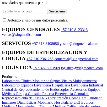
novedades que traemos para ti.
Suscribirme
Autorizo ​​el uso de mis datos personales.
EQUIPOS GENERALES
+57 310 8123318
ventas@xingmedical.com
SERVICIOS
+57 313 8408686
gestor@xingmedical.com
EQUIPOS DE ESTERILIZACIÓN Y
CIRUGÍA
+57 310 2361255
comercial@xingmedical.com
LOGÍSTICA
+57 322 6001969
logistica@xingmedical.com
Productos
Laboratorio Clinico
Monitor de Signos Vitales Multiparametros
Laboratorio Equipos
Lavanderia Hospitalaria
Lavanderia Industrial
Central de Reprocesamiento de Endoscopios
Accesorios Equipos
Médicos
Cirugía
Consulta Externa
Emergencia
Central de
Reprocesamiento de DMER - Esterilización
Home Care/Estudiantil
Imagenes Diagnósticas
Mobiliario Hospitalario
UCI
Equipos
Médicos
Mantenimiento Equipos Médicos
Calibración de equipos