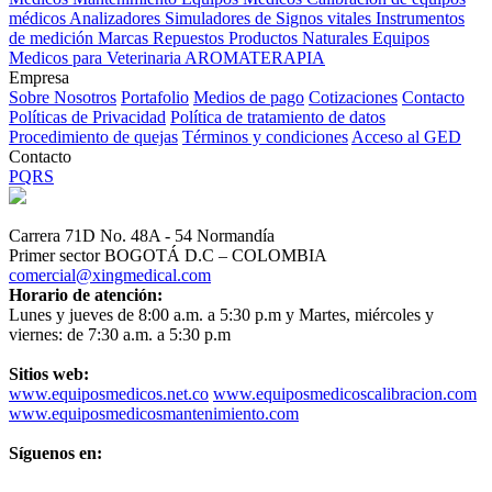
médicos
Analizadores
Simuladores de Signos vitales
Instrumentos
de medición
Marcas
Repuestos
Productos Naturales
Equipos
Medicos para Veterinaria
AROMATERAPIA
Empresa
Sobre Nosotros
Portafolio
Medios de pago
Cotizaciones
Contacto
Políticas de Privacidad
Política de tratamiento de datos
Procedimiento de quejas
Términos y condiciones
Acceso al GED
Contacto
PQRS
Carrera 71D No. 48A - 54 Normandía
Primer sector BOGOTÁ D.C – COLOMBIA
comercial@xingmedical.com
Horario de atención:
Lunes y jueves de 8:00 a.m. a 5:30 p.m y Martes, miércoles y
viernes: de 7:30 a.m. a 5:30 p.m
Sitios web:
www.equiposmedicos.net.co
www.equiposmedicoscalibracion.com
www.equiposmedicosmantenimiento.com
Síguenos en: