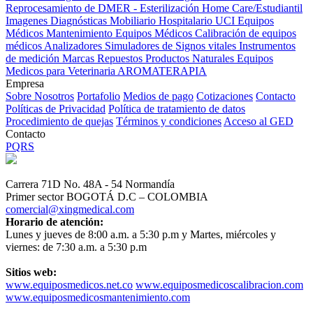
Reprocesamiento de DMER - Esterilización
Home Care/Estudiantil
Imagenes Diagnósticas
Mobiliario Hospitalario
UCI
Equipos
Médicos
Mantenimiento Equipos Médicos
Calibración de equipos
médicos
Analizadores
Simuladores de Signos vitales
Instrumentos
de medición
Marcas
Repuestos
Productos Naturales
Equipos
Medicos para Veterinaria
AROMATERAPIA
Empresa
Sobre Nosotros
Portafolio
Medios de pago
Cotizaciones
Contacto
Políticas de Privacidad
Política de tratamiento de datos
Procedimiento de quejas
Términos y condiciones
Acceso al GED
Contacto
PQRS
Carrera 71D No. 48A - 54 Normandía
Primer sector BOGOTÁ D.C – COLOMBIA
comercial@xingmedical.com
Horario de atención:
Lunes y jueves de 8:00 a.m. a 5:30 p.m y Martes, miércoles y
viernes: de 7:30 a.m. a 5:30 p.m
Sitios web:
www.equiposmedicos.net.co
www.equiposmedicoscalibracion.com
www.equiposmedicosmantenimiento.com