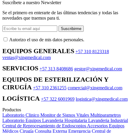
Suscríbete a nuestro Newsletter
Se el primero en enterarte de las últimas tendencias y todas las
novedades que traemos para ti.
Suscribirme
Autorizo ​​el uso de mis datos personales.
EQUIPOS GENERALES
+57 310 8123318
ventas@xingmedical.com
SERVICIOS
+57 313 8408686
gestor@xingmedical.com
EQUIPOS DE ESTERILIZACIÓN Y
CIRUGÍA
+57 310 2361255
comercial@xingmedical.com
LOGÍSTICA
+57 322 6001969
logistica@xingmedical.com
Productos
Laboratorio Clinico
Monitor de Signos Vitales Multiparametros
Laboratorio Equipos
Lavanderia Hospitalaria
Lavanderia Industrial
Central de Reprocesamiento de Endoscopios
Accesorios Equipos
Médicos
Cirugía
Consulta Externa
Emergencia
Central de