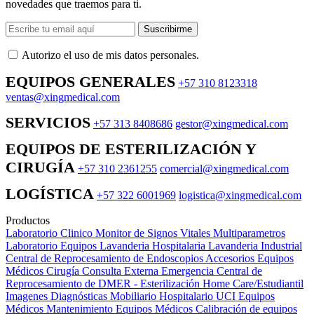
novedades que traemos para ti.
Suscribirme
Autorizo ​​el uso de mis datos personales.
EQUIPOS GENERALES
+57 310 8123318
ventas@xingmedical.com
SERVICIOS
+57 313 8408686
gestor@xingmedical.com
EQUIPOS DE ESTERILIZACIÓN Y
CIRUGÍA
+57 310 2361255
comercial@xingmedical.com
LOGÍSTICA
+57 322 6001969
logistica@xingmedical.com
Productos
Laboratorio Clinico
Monitor de Signos Vitales Multiparametros
Laboratorio Equipos
Lavanderia Hospitalaria
Lavanderia Industrial
Central de Reprocesamiento de Endoscopios
Accesorios Equipos
Médicos
Cirugía
Consulta Externa
Emergencia
Central de
Reprocesamiento de DMER - Esterilización
Home Care/Estudiantil
Imagenes Diagnósticas
Mobiliario Hospitalario
UCI
Equipos
Médicos
Mantenimiento Equipos Médicos
Calibración de equipos