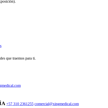
posición).
s
des que traemos para ti.
gmedical.com
ÍA
+57 310 2361255
comercial@xingmedical.com