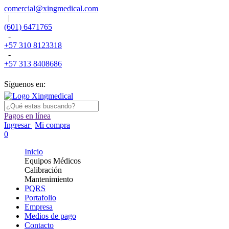
comercial@xingmedical.com
|
(601) 6471765
-
+57 310 8123318
-
+57 313 8408686
Síguenos en:
Pagos en línea
Ingresar
Mi compra
0
Inicio
Equipos Médicos
Calibración
Mantenimiento
PQRS
Portafolio
Empresa
Medios de pago
Contacto