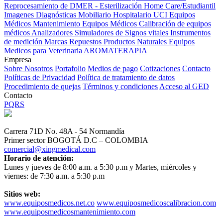
Reprocesamiento de DMER - Esterilización
Home Care/Estudiantil
Imagenes Diagnósticas
Mobiliario Hospitalario
UCI
Equipos
Médicos
Mantenimiento Equipos Médicos
Calibración de equipos
médicos
Analizadores
Simuladores de Signos vitales
Instrumentos
de medición
Marcas
Repuestos
Productos Naturales
Equipos
Medicos para Veterinaria
AROMATERAPIA
Empresa
Sobre Nosotros
Portafolio
Medios de pago
Cotizaciones
Contacto
Políticas de Privacidad
Política de tratamiento de datos
Procedimiento de quejas
Términos y condiciones
Acceso al GED
Contacto
PQRS
Carrera 71D No. 48A - 54 Normandía
Primer sector BOGOTÁ D.C – COLOMBIA
comercial@xingmedical.com
Horario de atención:
Lunes y jueves de 8:00 a.m. a 5:30 p.m y Martes, miércoles y
viernes: de 7:30 a.m. a 5:30 p.m
Sitios web:
www.equiposmedicos.net.co
www.equiposmedicoscalibracion.com
www.equiposmedicosmantenimiento.com