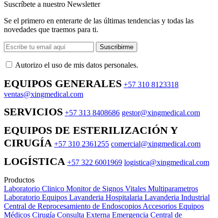
Suscríbete a nuestro Newsletter
Se el primero en enterarte de las últimas tendencias y todas las
novedades que traemos para ti.
Suscribirme
Autorizo ​​el uso de mis datos personales.
EQUIPOS GENERALES
+57 310 8123318
ventas@xingmedical.com
SERVICIOS
+57 313 8408686
gestor@xingmedical.com
EQUIPOS DE ESTERILIZACIÓN Y
CIRUGÍA
+57 310 2361255
comercial@xingmedical.com
LOGÍSTICA
+57 322 6001969
logistica@xingmedical.com
Productos
Laboratorio Clinico
Monitor de Signos Vitales Multiparametros
Laboratorio Equipos
Lavanderia Hospitalaria
Lavanderia Industrial
Central de Reprocesamiento de Endoscopios
Accesorios Equipos
Médicos
Cirugía
Consulta Externa
Emergencia
Central de